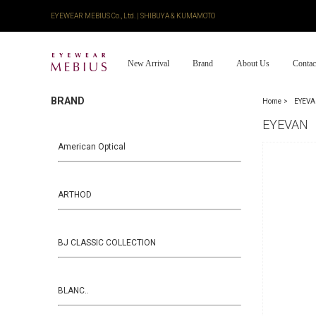
EYEWEAR MEBIUS Co., Ltd. | SHIBUYA & KUMAMOTO
New Arrival
Brand
About Us
Contac
BRAND
Home
EYEV
EYEVAN
American Optical
ARTHOD
BJ CLASSIC COLLECTION
BLANC..