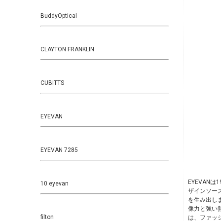
BuddyOptical
CLAYTON FRANKLIN
CUBITTS
EYEVAN
EYEVAN 7285
EYEVA
10 eyevan
ザインソー
を生み出し
像力と強い
filton
は、ファッ