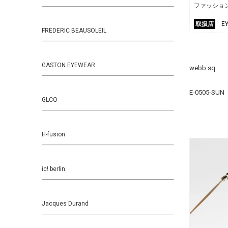
ファッショ
取扱店
E
FREDERIC BEAUSOLEIL
GASTON EYEWEAR
webb sq
E-0505-SUN
GLCO
H-fusion
ic! berlin
Jacques Durand