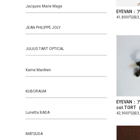
Jacques Marie Mage
EYEVAN：ア
41,800円(税3
JEAN PHILIPPE JOLY
JULIUS TART OPTICAL
Kame ManNen
KUBORAUM
EYEVAN：
col.TORT
Lunetta BADA
42,900円(税3
MATSUDA