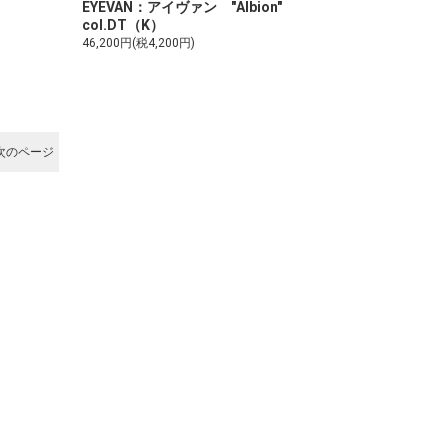
EYEVAN：アイヴァン "Albion"
col.DT（K）
46,200円(税4,200円)
次のページ