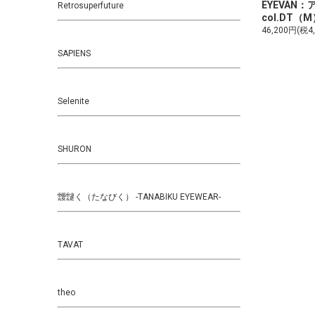
EYEVAN：
Retrosuperfuture
col.DT（
46,200円(税4
SAPIENS
Selenite
SHURON
靉靆く（たなびく） -TANABIKU EYEWEAR-
TAVAT
theo