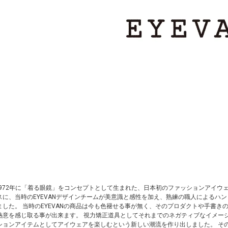
Nは1972年に「着る眼鏡」をコンセプトとして生まれた、日本初のファッションアイ
スに、当時のEYEVANデザインチームが美意識と感性を加え、熟練の職人によるハ
ました。 当時のEYEVANの商品は今も色褪せる事が無く、そのプロダクトや手書
熱意を感じ取る事が出来ます。 視力矯正道具としてそれまでのネガティブなイメー
ションアイテムとしてアイウェアを楽しむという新しい潮流を作り出しました。 その