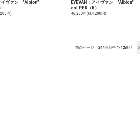
アイヴァン "Albion"
EYEVAN：アイヴァン "Albion"
M）
col.PBK（K）
,200円)
46,200円(税4,200円)
前のページ
244
商品中
1-12
商品