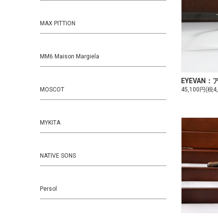
MAX PITTION
MM6 Maison Margiela
EYEVAN：ア
MOSCOT
45,100円(税4
MYKITA
NATIVE SONS
Persol