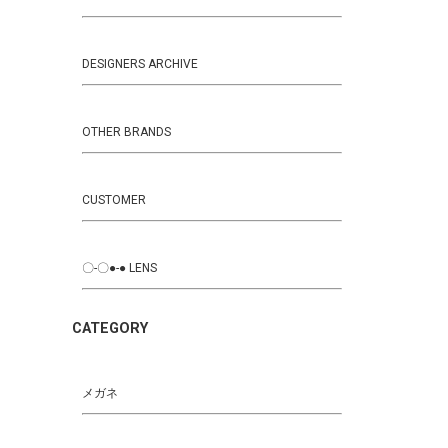
DESIGNERS ARCHIVE
OTHER BRANDS
CUSTOMER
〇-〇●-● LENS
CATEGORY
メガネ