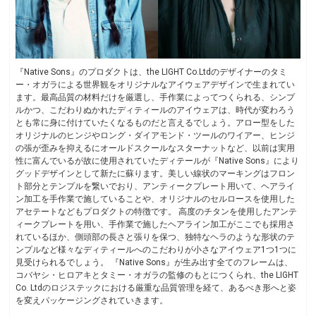
『Native Sons』のプロダクトは、the LIGHT Co.Ltdのデザイナーのタミ
ー・オガラによる世界観をオリジナルなアイウェアデザインで生まれてい
ます。最高品質の材料だけを厳選し、手作業によってつくられる、シンプ
ルかつ、こだわりぬかれたディティールのアイウェアは、時代が変わろう
とも常に身に付けていたくなるものだと言えるでしょう。アロー型をした
オリジナルのヒンジやロング・ダイアモンド・ツールのワイアー、ヒンジ
の張が歪みを抑えるにオールドスクールなスターナットなど、以前は実用
性に富んでいるが故に使用されていたディテールが『Native Sons』により
グッドデザインとして新たに蘇ります。美しい線状のマーキングはフロン
ト部分とテンプルを繋いでおり、アンティークプレート用いて、ヘアライ
ン加工を手作業で施していることや、オリジナルのセルロースを使用した
アセテートなどもプロダクトの特徴です。 高度のチタンを使用したアンテ
ィークプレートを用い、手作業で施したヘアライン加工がここでも採用さ
れているほか、側頭部の長さと張りを保つ、独特なヘラのような形状のテ
ンプルなど様々なディティールへのこだわりが小さなアイウェア1つ1つに
見受けられるでしょう。 『Native Sons』が生み出す全てのフレームは、
コバヤシ・ヒロアキとタミー・オガラの監修のもとにつくられ、the LIGHT
Co. Ltdのロジステックにおける厳重な品質管理を経て、あるべき形へと姿
を変えパッケージングされていきます。