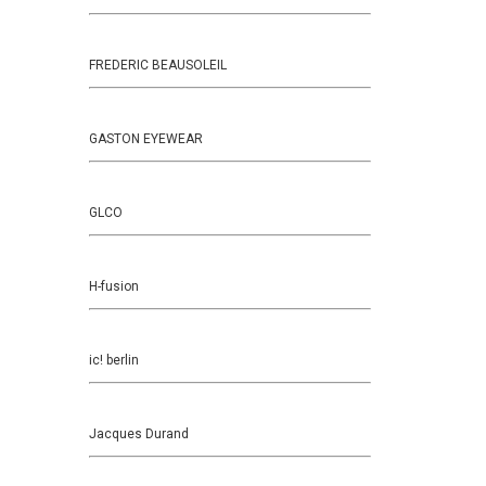
FREDERIC BEAUSOLEIL
GASTON EYEWEAR
GLCO
H-fusion
ic! berlin
Jacques Durand