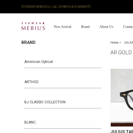
EYEWEAR MEBIUS Co., Ltd. | SHIBUYA & KUMAMOTO
New Arrival
Brand
About Us
Contac
BRAND
Home
JULIU
AR GOLD
American Optical
ARTHOD
BJ CLASSIC COLLECTION
BLANC..
JULIUS T