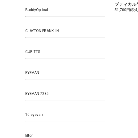
プティカル "AR
BuddyOptical
51,700円(税4
CLAYTON FRANKLIN
CUBITTS
EYEVAN
EYEVAN 7285
10 eyevan
filton