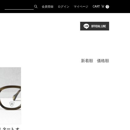
会員登録
ログイン
マイページ
CART
0
新着順
価格順
アス タート オ