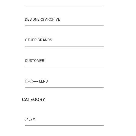
DESIGNERS ARCHIVE
OTHER BRANDS
CUSTOMER
〇-〇●-● LENS
CATEGORY
メガネ