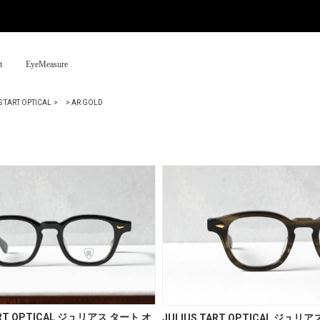
t
EyeMeasure
S TART OPTICAL
>
AR GOLD
ART OPTICAL ジュリアス タート オ
JULIUS TART OPTICAL ジュリ