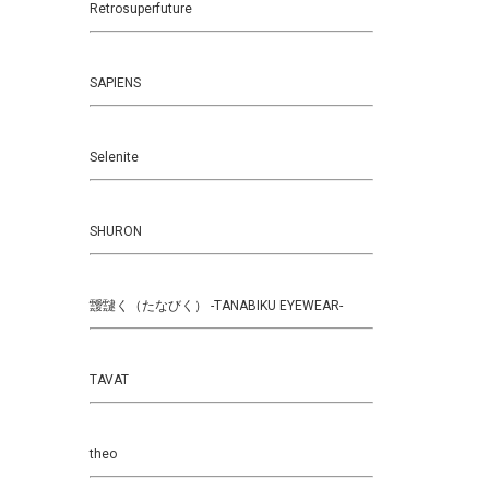
Retrosuperfuture
SAPIENS
Selenite
SHURON
靉靆く（たなびく） -TANABIKU EYEWEAR-
TAVAT
theo