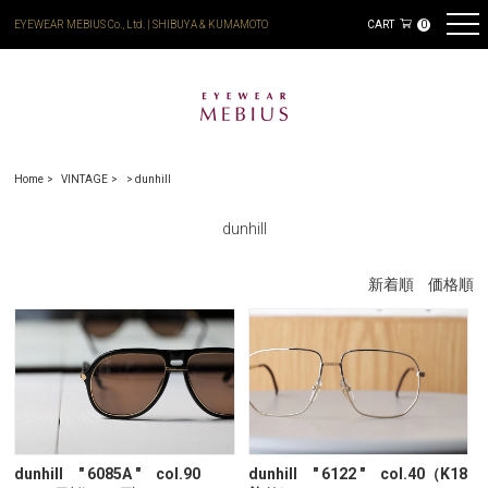
EYEWEAR MEBIUS Co., Ltd. | SHIBUYA & KUMAMOTO
CART
0
Home
VINTAGE
>
dunhill
dunhill
新着順
価格順
dunhill " 6085A " col.90
dunhill " 6122 " col.40（K18