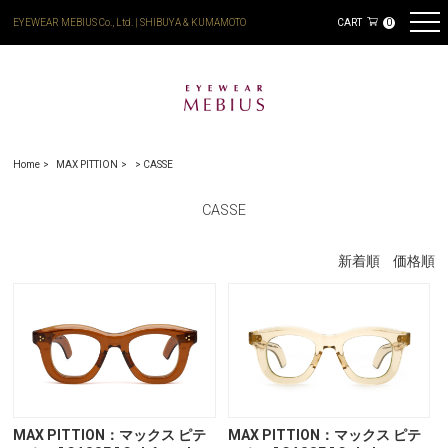
EYEWEAR MEBIUS Co., Ltd. | SHIBUYA & KUMAMOTO
CART
0
Home
MAX PITTION
>
CASSE
CASSE
新着順
価格順
MAX PITTION：マックス ピテ
MAX PITTION：マックス ピテ