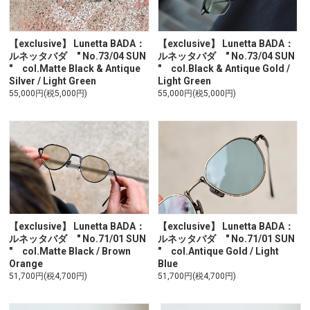
【exclusive】 Lunetta BADA：
【exclusive】 Lunetta BADA：
ルネッタバダ " No.73/04 SUN
ルネッタバダ " No.73/04 SUN
" col.Matte Black & Antique
" col.Black & Antique Gold /
Silver / Light Green
Light Green
55,000円(税5,000円)
55,000円(税5,000円)
【exclusive】 Lunetta BADA：
【exclusive】 Lunetta BADA：
ルネッタバダ " No.71/01 SUN
ルネッタバダ " No.71/01 SUN
" col.Matte Black / Brown
" col.Antique Gold / Light
Orange
Blue
51,700円(税4,700円)
51,700円(税4,700円)