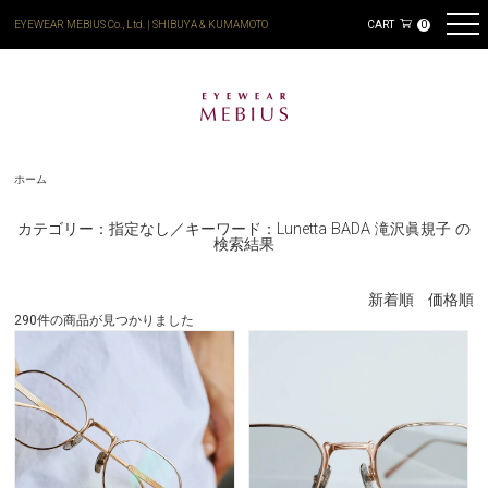
EYEWEAR MEBIUS Co., Ltd. | SHIBUYA & KUMAMOTO
CART
0
ホーム
カテゴリー：指定なし／キーワード：Lunetta BADA 滝沢眞規子 の
検索結果
新着順
価格順
290件の商品が見つかりました