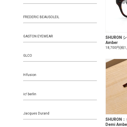
FREDERIC BEAUSOLEIL
GASTON EYEWEAR
SHURON シュ
Amber
18,700円(税1
GLCO
H-fusion
ic! berlin
Jacques Durand
SHURON：シ
Demi Ambe