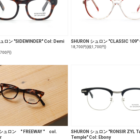
ロン "SIDEWINDER" Col: Demi
SHURON シュロン "CLASSIC 109" C
18,700円(税1,700円)
,700円)
ュロン " FREEWAY " col.
SHURON シュロン "RONSIR ZYL T
r
Temple" Col: Ebony