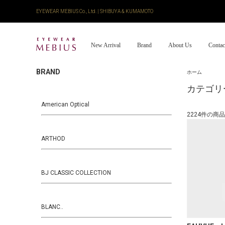
EYEWEAR MEBIUS Co., Ltd. | SHIBUYA & KUMAMOTO
New Arrival
Brand
About Us
Contac
BRAND
ホーム
カテゴリ
American Optical
2224件の商
ARTHOD
BJ CLASSIC COLLECTION
BLANC..