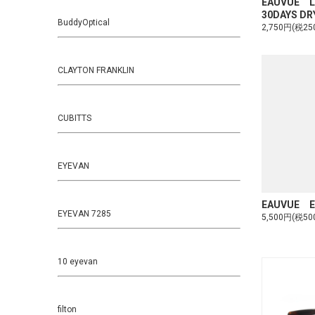
EAUVUE L
30DAYS DR
BuddyOptical
2,750円(税25
CLAYTON FRANKLIN
CUBITTS
EYEVAN
EAUVUE E
EYEVAN 7285
5,500円(税50
10 eyevan
filton