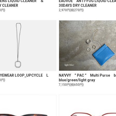
ENS LIQUID CLEANER ＆
EAUVUE ANTI-FOG LIQUID C
Y CLEANER
30DAYS DRY CLEANER
0円)
2,970円(税270円)
YEWEAR LOOP_UPCYCLE L
NA'VVY ” PAC ” Multi Purse bl
blue/green/light gray
0円)
7,150円(税650円)