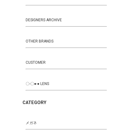
DESIGNERS ARCHIVE
OTHER BRANDS
CUSTOMER
〇-〇●-● LENS
CATEGORY
メガネ