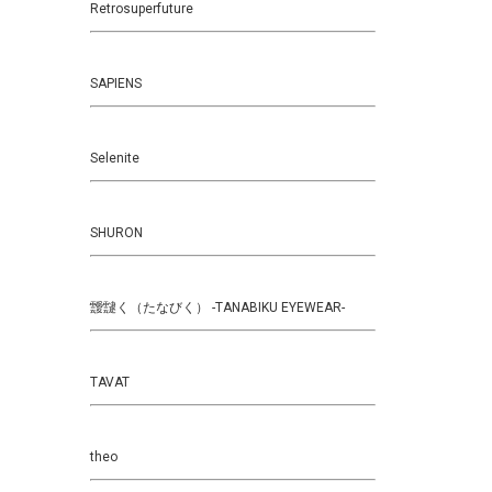
Retrosuperfuture
SAPIENS
Selenite
SHURON
靉靆く（たなびく） -TANABIKU EYEWEAR-
TAVAT
theo