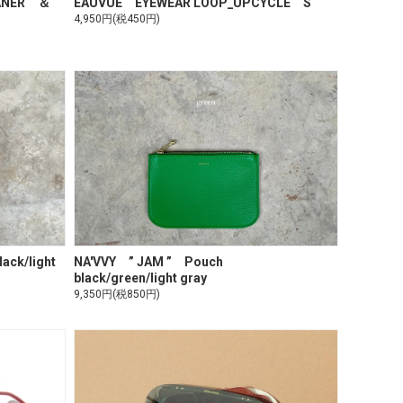
LEANER ＆
EAUVUE EYEWEAR LOOP_UPCYCLE S
4,950円(税450円)
ack/light
NA'VVY ” JAM ” Pouch
black/green/light gray
9,350円(税850円)