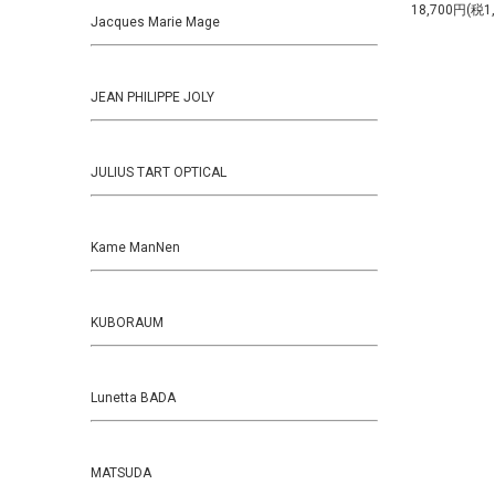
18,700円(税1
Jacques Marie Mage
JEAN PHILIPPE JOLY
JULIUS TART OPTICAL
Kame ManNen
KUBORAUM
Lunetta BADA
MATSUDA