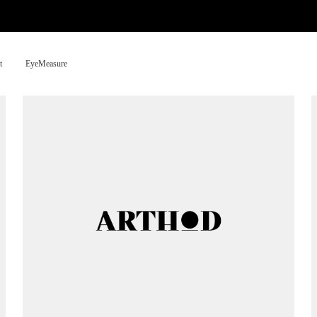
t
EyeMeasure