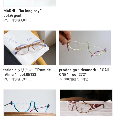
MARNI "ha long bay "
col.Argent
52,800円(税4,800円)
tarian：タリアン " Pont de
prodesign：denmark " GAIL
l'Alma " col.05183
ONE " col.2721
69,300円(税6,300円)
77,000円(税7,000円)