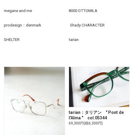
megane and me
8000 OTTOMILA
prodesign：denmark
Shady CHARACTER
SHELTER
tarian
tarian：タリアン " Pont de
l'Alma " col.05344
69,300円(税6,300円)