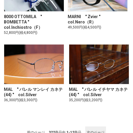
8000 OTTOMILA "
MARNI " Zvier "
BOMBETTA "
col.Nero（R）
col.Inchiostro（F）
49,500円(税4,500円)
52,800円(税4,800円)
MAL " バレル マンレイ カネテ
MAL " バレル イチヤマ カネテ
(44) " col.Silver
(44) " col.Silver
36,300円(税3,300円)
35,200円(税3,200円)
前のページ
322
商品中
1-12
商品
次のページ