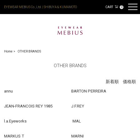
EYEWEAR MEBIUS Co., Ltd. | SHIBUYA & KUMAMOTO
CART
0
Home
OTHER BRANDS
OTHER BRANDS
新着順
価格順
annu
BARTON PERREIRA
JEAN-FRANCOIS REY 1985
J.F.REY
l.a.Eyeworks
MAL
MARKUS T
MARNI