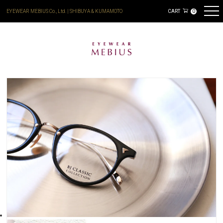
EYEWEAR MEBIUS Co., Ltd. | SHIBUYA & KUMAMOTO
CART
0