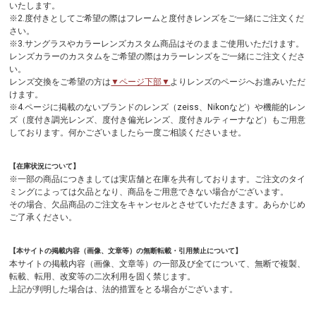
いたします。
※2.度付きとしてご希望の際はフレームと度付きレンズをご一緒にご注文くだ
さい。
※3.サングラスやカラーレンズカスタム商品はそのままご使用いただけます。
レンズカラーのカスタムをご希望の際はカラーレンズをご一緒にご注文くださ
い。
レンズ交換をご希望の方は
▼ページ下部▼
よりレンズのページへお進みいただ
けます。
※4.ページに掲載のないブランドのレンズ（zeiss、Nikonなど）や機能的レン
ズ（度付き調光レンズ、度付き偏光レンズ、度付きルティーナなど）もご用意
しております。何かございましたら一度ご相談くださいませ。
【在庫状況について】
※一部の商品につきましては実店舗と在庫を共有しております。ご注文のタイ
ミングによっては欠品となり、商品をご用意できない場合がございます。
その場合、欠品商品のご注文をキャンセルとさせていただきます。あらかじめ
ご了承ください。
【本サイトの掲載内容（画像、文章等）の無断転載・引用禁止について】
本サイトの掲載内容（画像、文章等）の一部及び全てについて、無断で複製、
転載、転用、改変等の二次利用を固く禁じます。
上記が判明した場合は、法的措置をとる場合がございます。