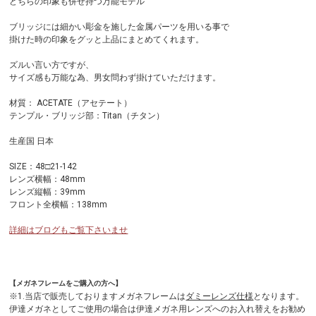
どちらの印象も併せ持つ万能モデル
ブリッジには細かい彫金を施した金属パーツを用いる事で
掛けた時の印象をグッと上品にまとめてくれます。
ズルい言い方ですが、
サイズ感も万能な為、男女問わず掛けていただけます。
材質： ACETATE（アセテート）
テンプル・ブリッジ部：Titan（チタン）
生産国 日本
SIZE：48□21-142
レンズ横幅：48mm
レンズ縦幅：39mm
フロント全横幅：138mm
詳細はブログもご覧下さいませ
【メガネフレームをご購入の方へ】
※1.当店で販売しておりますメガネフレームは
ダミーレンズ仕様
となります。
伊達メガネとしてご使用の場合は伊達メガネ用レンズへのお入れ替えをお勧め