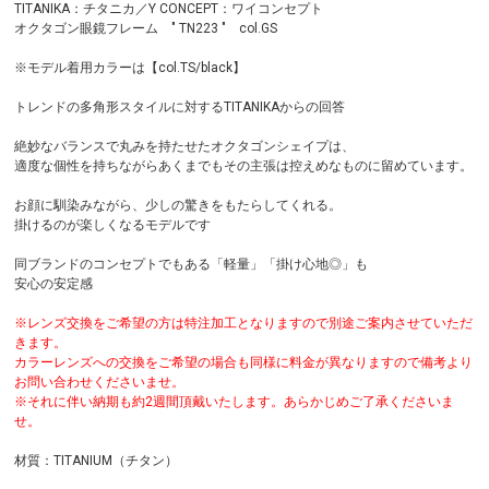
TITANIKA：チタニカ／Y CONCEPT：ワイコンセプト
オクタゴン眼鏡フレーム " TN223 " col.GS
※モデル着用カラーは【col.TS/black】
トレンドの多角形スタイルに対するTITANIKAからの回答
絶妙なバランスで丸みを持たせたオクタゴンシェイプは、
適度な個性を持ちながらあくまでもその主張は控えめなものに留めています。
お顔に馴染みながら、少しの驚きをもたらしてくれる。
掛けるのが楽しくなるモデルです
同ブランドのコンセプトでもある「軽量」「掛け心地◎」も
安心の安定感
※レンズ交換をご希望の方は特注加工となりますので別途ご案内させていただ
きます。
カラーレンズへの交換をご希望の場合も同様に料金が異なりますので備考より
お問い合わせくださいませ。
※それに伴い納期も約2週間頂戴いたします。あらかじめご了承くださいま
せ。
材質：TITANIUM（チタン）