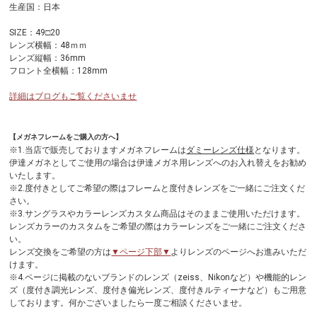
生産国：日本
SIZE：49□20
レンズ横幅：48ｍｍ
レンズ縦幅：36mm
フロント全横幅：128mm
詳細はブログもご覧くださいませ
【メガネフレームをご購入の方へ】
※1.当店で販売しておりますメガネフレームは
ダミーレンズ仕様
となります。
伊達メガネとしてご使用の場合は伊達メガネ用レンズへのお入れ替えをお勧め
いたします。
※2.度付きとしてご希望の際はフレームと度付きレンズをご一緒にご注文くだ
さい。
※3.サングラスやカラーレンズカスタム商品はそのままご使用いただけます。
レンズカラーのカスタムをご希望の際はカラーレンズをご一緒にご注文くださ
い。
レンズ交換をご希望の方は
▼ページ下部▼
よりレンズのページへお進みいただ
けます。
※4.ページに掲載のないブランドのレンズ（zeiss、Nikonなど）や機能的レン
ズ（度付き調光レンズ、度付き偏光レンズ、度付きルティーナなど）もご用意
しております。何かございましたら一度ご相談くださいませ。