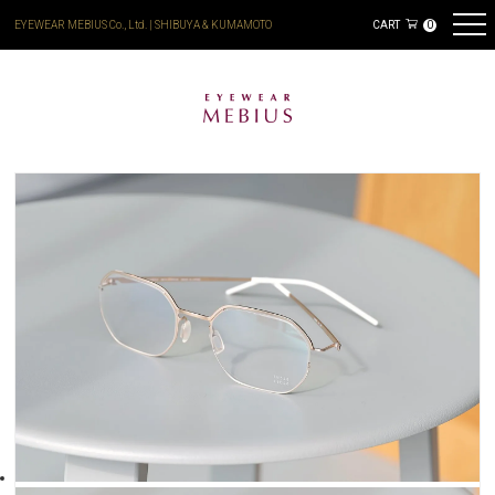
EYEWEAR MEBIUS Co., Ltd. | SHIBUYA & KUMAMOTO
CART
0