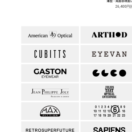
薄型・両面非球面レ
26,400円