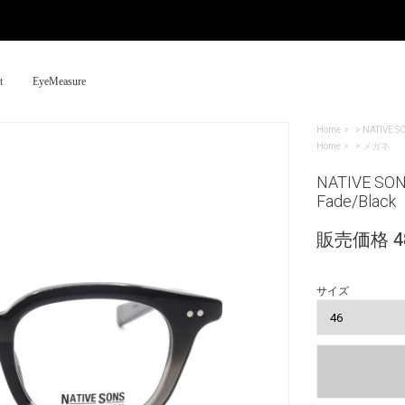
t
EyeMeasure
Home
>
NATIVE S
Home
>
メガネ
NATIVE SO
Fade/Black
販売価格 48
サイズ