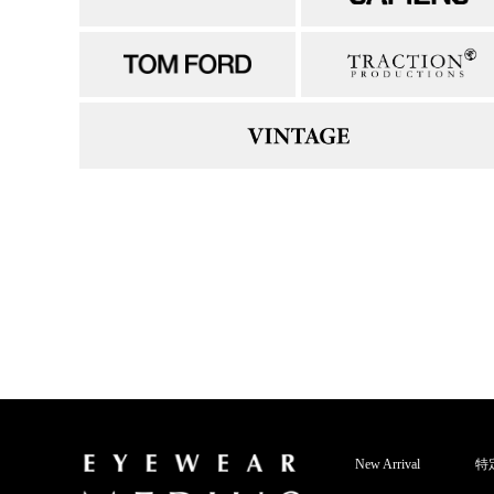
New Arrival
特