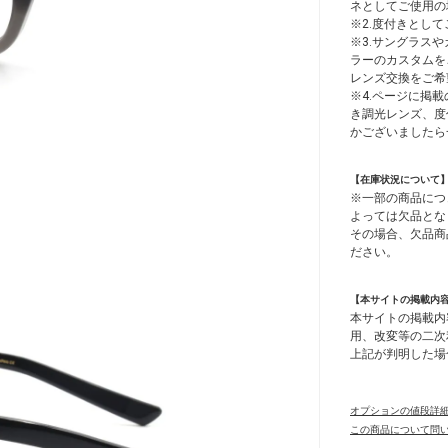
ネとしてご使用の
※2.度付きとし
※3.サングラス
ラーのカスタムを
レンズ交換をご希
※4.ページに掲載
き調光レンズ、度
かございましたら
【在庫状況について
※一部の商品につ
よっては欠品とな
その場合、欠品商
ださい。
【本サイトの掲載内
本サイトの掲載内
用、改変等の二次
上記が判明した場
オプションの値段詳
この商品について問