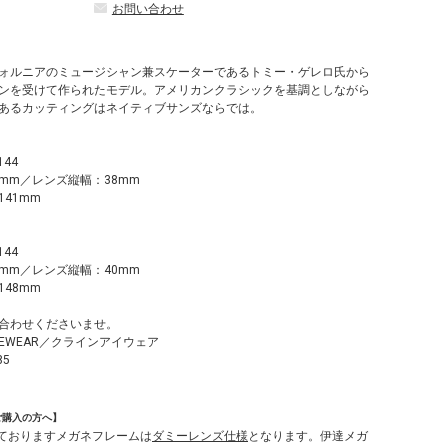
お問い合わせ
ォルニアのミュージシャン兼スケーターであるトミー・ゲレロ氏から
ンを受けて作られたモデル。アメリカンクラシックを基調としながら
あるカッティングはネイティブサンズならでは。
144
2mm／レンズ縦幅：38mm
41mm
144
0mm／レンズ縦幅：40mm
48mm
合わせくださいませ。
EYEWEAR／クラインアイウェア
85
ご購入の方へ】
しておりますメガネフレームは
ダミーレンズ仕様
となります。伊達メガ