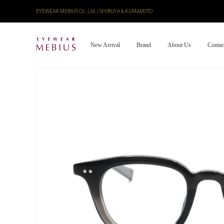
EYEWEAR MEBIUS Co., Ltd. | SHIBUYA & KUMAMOTO
New Arrival
Brand
About Us
Contac