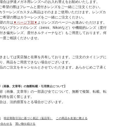
場合は伊達メガネ用レンズへのお入れ替えをお勧めいたします。
てご希望の際はフレームと度付きレンズをご一緒にご注文ください。
やカラーレンズカスタム商品はそのままご使用いただけます。レンズカ
ご希望の際はカラーレンズをご一緒にご注文ください。
望の方は
▼ページ下部▼
よりレンズのページへお進みいただけます。
のないブランドのレンズ（zeiss、Nikonなど）や機能的レンズ（度付
付き偏光レンズ、度付きルティーナなど）もご用意しております。何
一度ご相談くださいませ。
】
きましては実店舗と在庫を共有しております。ご注文のタイミングに
り、商品をご用意できない場合がございます。
品のご注文をキャンセルとさせていただきます。あらかじめご了承く
容（画像、文章等）の無断転載・引用禁止について】
容（画像、文章等）の一部及び全てについて、無断で複製、転載、転
利用を固く禁じます。
合は、法的措置をとる場合がございます。
細
特定商取引法に基づく表記（返品等）
この商品を友達に教える
い合わせる
買い物を続ける