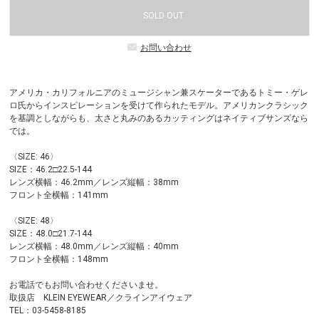
SOLD OUT
お問い合わせ
アメリカ・カリフォルニアのミュージシャン兼スケーターであるトミー・ゲレ
ロ氏からインスピレーションを受けて作られたモデル。アメリカンクラシック
を基調としながらも、太さと丸みのあるカッティングはネイティブサンズなら
では。
〈SIZE: 46〉
SIZE：46.2□22.5-144
レンズ横幅：46.2mm／レンズ縦幅：38mm
フロント全横幅：141mm
〈SIZE: 48〉
SIZE：48.0□21.7-144
レンズ横幅：48.0mm／レンズ縦幅：40mm
フロント全横幅：148mm
お電話でもお問い合わせくださいませ。
取扱店 KLEIN EYEWEAR／クラインアイウェア
TEL：03-5458-8185