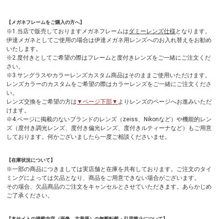
【メガネフレームをご購入の方へ】
※1.当店で販売しておりますメガネフレームは
ダミーレンズ仕様
となります。
伊達メガネとしてご使用の場合は伊達メガネ用レンズへのお入れ替えをお勧め
いたします。
※2.度付きとしてご希望の際はフレームと度付きレンズをご一緒にご注文くだ
さい。
※3.サングラスやカラーレンズカスタム商品はそのままご使用いただけます。
レンズカラーのカスタムをご希望の際はカラーレンズをご一緒にご注文くださ
い。
レンズ交換をご希望の方は
▼ページ下部▼
よりレンズのページへお進みいただ
けます。
※4.ページに掲載のないブランドのレンズ（zeiss、Nikonなど）や機能的レン
ズ（度付き調光レンズ、度付き偏光レンズ、度付きルティーナなど）もご用意
しております。何かございましたら一度ご相談くださいませ。
【在庫状況について】
※一部の商品につきましては実店舗と在庫を共有しております。ご注文のタイ
ミングによっては欠品となり、商品をご用意できない場合がございます。
その場合、欠品商品のご注文をキャンセルとさせていただきます。あらかじめ
ご了承ください。
【本サイトの掲載内容（画像、文章等）の無断転載・引用禁止について】