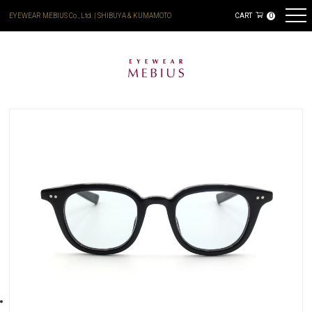
EYEWEAR MEBIUS Co., Ltd. | SHIBUYA & KUMAMOTO
CART
0