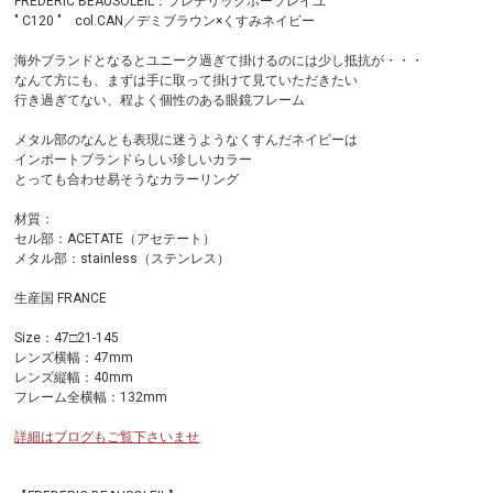
FREDERIC BEAUSOLEIL：フレデリックボーソレイユ
" C120 " col.CAN／デミブラウン×くすみネイビー
海外ブランドとなるとユニーク過ぎて掛けるのには少し抵抗が・・・
なんて方にも、まずは手に取って掛けて見ていただきたい
行き過ぎてない、程よく個性のある眼鏡フレーム
メタル部のなんとも表現に迷うようなくすんだネイビーは
インポートブランドらしい珍しいカラー
とっても合わせ易そうなカラーリング
材質：
セル部：ACETATE（アセテート）
メタル部：stainless（ステンレス）
生産国 FRANCE
Size：47□21-145
レンズ横幅：47mm
レンズ縦幅：40mm
フレーム全横幅：132mm
詳細はブログもご覧下さいませ