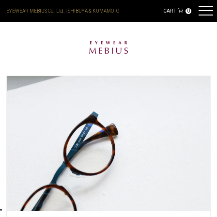
EYEWEAR MEBIUS Co., Ltd. | SHIBUYA & KUMAMOTO
CART
0