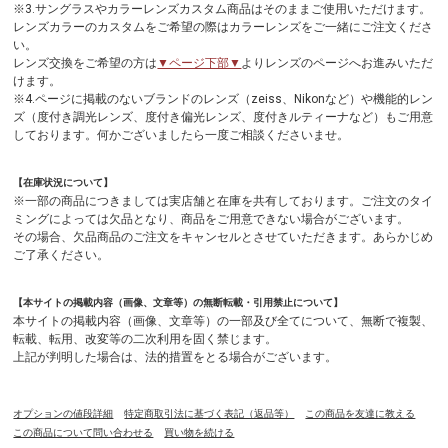
※3.サングラスやカラーレンズカスタム商品はそのままご使用いただけます。
レンズカラーのカスタムをご希望の際はカラーレンズをご一緒にご注文くださ
い。
レンズ交換をご希望の方は
▼ページ下部▼
よりレンズのページへお進みいただ
けます。
※4.ページに掲載のないブランドのレンズ（zeiss、Nikonなど）や機能的レン
ズ（度付き調光レンズ、度付き偏光レンズ、度付きルティーナなど）もご用意
しております。何かございましたら一度ご相談くださいませ。
【在庫状況について】
※一部の商品につきましては実店舗と在庫を共有しております。ご注文のタイ
ミングによっては欠品となり、商品をご用意できない場合がございます。
その場合、欠品商品のご注文をキャンセルとさせていただきます。あらかじめ
ご了承ください。
【本サイトの掲載内容（画像、文章等）の無断転載・引用禁止について】
本サイトの掲載内容（画像、文章等）の一部及び全てについて、無断で複製、
転載、転用、改変等の二次利用を固く禁じます。
上記が判明した場合は、法的措置をとる場合がございます。
オプションの値段詳細
特定商取引法に基づく表記（返品等）
この商品を友達に教える
この商品について問い合わせる
買い物を続ける