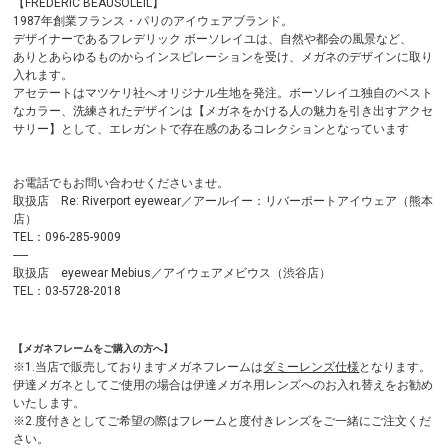
【FREDERIC BEAUSOLEIL】
1987年創業フランス・パリのアイウェアブランド。
デザイナーであるフレデリック ボーソレイユは、自然や都会の風景など、
ありとあらゆるものからインスピレーションを受け、メガネのデザインに取り
入れます。
アセテートはマツケリ社へオリジナル生地を発注。ボーソレイユ独自のベスト
なカラー、洗練されたデザインは【メガネをかける人の魅力を引き出すアクセ
サリー】として、エレガントで存在感のあるコレクションとなっています
お電話でもお問い合わせくださいませ。
取扱店 Re: Riverport eyewear／アールイー：リバーポートアイウェア（熊本
店）
TEL：096-285-9009
-----
取扱店 eyewear Mebius／アイウェアメビウス（渋谷店）
TEL：03-5728-2018
【メガネフレームをご購入の方へ】
※1.当店で販売しておりますメガネフレームは
ダミーレンズ仕様
となります。
伊達メガネとしてご使用の場合は伊達メガネ用レンズへのお入れ替えをお勧め
いたします。
※2.度付きとしてご希望の際はフレームと度付きレンズをご一緒にご注文くだ
さい。