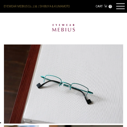
EYEWEAR MEBIUS Co., Ltd. | SHIBUYA & KUMAMOTO
CART
0