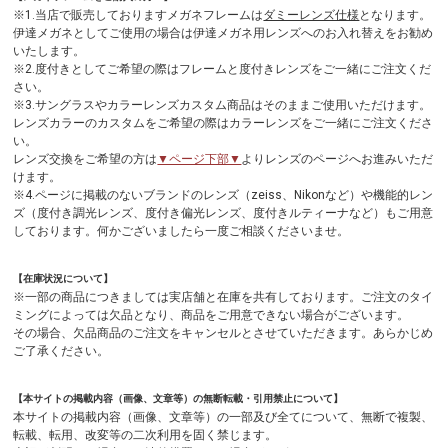
※1.当店で販売しておりますメガネフレームは
ダミーレンズ仕様
となります。
伊達メガネとしてご使用の場合は伊達メガネ用レンズへのお入れ替えをお勧め
いたします。
※2.度付きとしてご希望の際はフレームと度付きレンズをご一緒にご注文くだ
さい。
※3.サングラスやカラーレンズカスタム商品はそのままご使用いただけます。
レンズカラーのカスタムをご希望の際はカラーレンズをご一緒にご注文くださ
い。
レンズ交換をご希望の方は
▼ページ下部▼
よりレンズのページへお進みいただ
けます。
※4.ページに掲載のないブランドのレンズ（zeiss、Nikonなど）や機能的レン
ズ（度付き調光レンズ、度付き偏光レンズ、度付きルティーナなど）もご用意
しております。何かございましたら一度ご相談くださいませ。
【在庫状況について】
※一部の商品につきましては実店舗と在庫を共有しております。ご注文のタイ
ミングによっては欠品となり、商品をご用意できない場合がございます。
その場合、欠品商品のご注文をキャンセルとさせていただきます。あらかじめ
ご了承ください。
【本サイトの掲載内容（画像、文章等）の無断転載・引用禁止について】
本サイトの掲載内容（画像、文章等）の一部及び全てについて、無断で複製、
転載、転用、改変等の二次利用を固く禁じます。