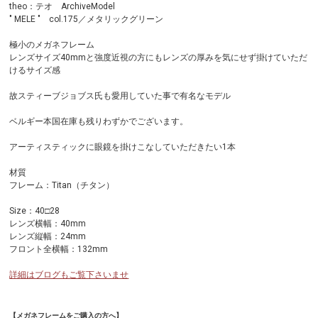
theo：テオ ArchiveModel
" MELE " col.175／メタリックグリーン
極小のメガネフレーム
レンズサイズ40mmと強度近視の方にもレンズの厚みを気にせず掛けていただ
けるサイズ感
故スティーブジョブス氏も愛用していた事で有名なモデル
ベルギー本国在庫も残りわずかでございます。
アーティスティックに眼鏡を掛けこなしていただきたい1本
材質
フレーム：Titan（チタン）
Size：40□28
レンズ横幅：40mm
レンズ縦幅：24mm
フロント全横幅：132mm
詳細はブログもご覧下さいませ
【メガネフレームをご購入の方へ】