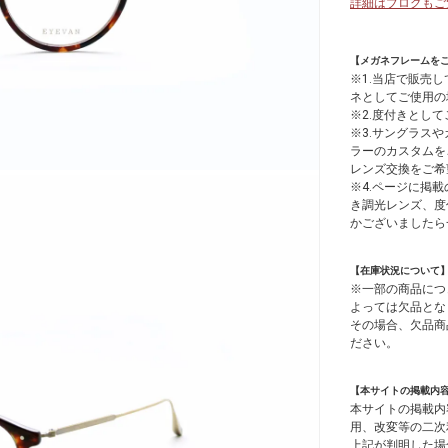
詳細はブログもご
【メガネフレームを
※1.当店で販売
ネとしてご使用の
※2.度付きとし
※3.サングラス
ラーのカスタムを
レンズ交換をご希
※4.ページに掲載
き調光レンズ、度
かございましたら
【在庫状況について
※一部の商品につ
よっては欠品とな
その場合、欠品商
ださい。
【本サイトの掲載内
本サイトの掲載内
用、改変等の二次
上記が判明した場