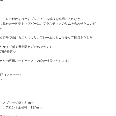
TORT
て、ロー付けを行わずプレスでミル模様を鮮明に入れながら
に見せた一体型トップバーに、プラスチックのリムを合わせたコンビ
ム
短距離で曲げることにより、フレームにミニマルな雰囲気をだした
たサイズ感で男女問わず合わせやすく
い万能モデル
ナルの専用ハードケース・内袋が付属いたします。
ATE（アセテート）
ン
m／ブリッジ幅：21mm
m／フロント全横幅：127mm