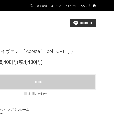
会員登録
ログイン
マイページ
CART
0
イヴァン " Acosta " col.TORT（I）
,400円(税4,400円)
SOLD OUT
お問い合わせ
ヴァン メガネフレーム