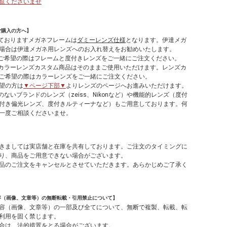
覧くださいませ
ご購入の方へ】
しておりますメガネフレームは
ダミーレンズ仕様
となります。伊達メガ
場合は伊達メガネ用レンズへのお入れ替えをお勧めいたします。
てご希望の際はフレームと度付きレンズをご一緒にご注文ください。
やカラーレンズカスタム商品はそのままご使用いただけます。レンズカ
ご希望の際はカラーレンズをご一緒にご注文ください。
望の方は
▼ページ下部▼
よりレンズのページへお進みいただけます。
のないブランドのレンズ（zeiss、Nikonなど）や機能的レンズ（度付
付き偏光レンズ、度付きルティーナなど）もご用意しております。何
一度ご相談くださいませ。
】
きましては実店舗と在庫を共有しております。ご注文のタイミングに
り、商品をご用意できない場合がございます。
品のご注文をキャンセルとさせていただきます。あらかじめご了承く
容（画像、文章等）の無断転載・引用禁止について】
容（画像、文章等）の一部及び全てについて、無断で複製、転載、転
利用を固く禁じます。
合は、法的措置をとる場合がございます。