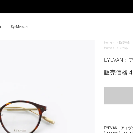
t
EyeMeasure
Home
>
EYEVAN
Home
>
メガネ
EYEVAN：ア
販売価格 48
EYEVAN：アイ