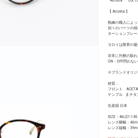
" Acosta " col.
【 Acosta 】
熟練の職人によっ
別々のパーツの様
ネーションフレー
ヨロイは限界の最
非常に均整の取れ
ON・OFF問わな
※ブランドオリジ
材質：
フロント ACET
テンプル β チタ
生産国 日本
SIZE：46□21-145
レンズ横幅：46m
レンズ縦幅：39m