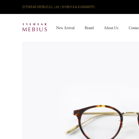
EYEWEAR MEBIUS Co., Ltd. | SHIBUYA & KUMAMOTO
New Arrival
Brand
About Us
Contac