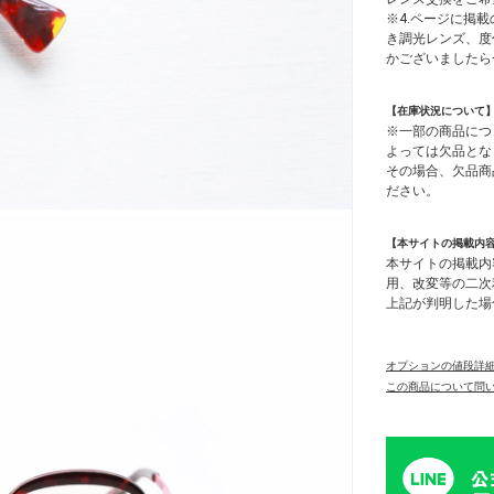
※4.ページに掲載
き調光レンズ、度
かございましたら
【在庫状況について
※一部の商品につ
よっては欠品とな
その場合、欠品商
ださい。
【本サイトの掲載内
本サイトの掲載内
用、改変等の二次
上記が判明した場
オプションの値段詳
この商品について問