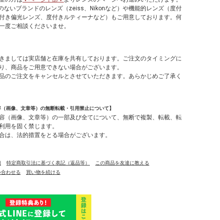
のないブランドのレンズ（zeiss、Nikonなど）や機能的レンズ（度付
付き偏光レンズ、度付きルティーナなど）もご用意しております。何
一度ご相談くださいませ。
】
きましては実店舗と在庫を共有しております。ご注文のタイミングに
り、商品をご用意できない場合がございます。
品のご注文をキャンセルとさせていただきます。あらかじめご了承く
容（画像、文章等）の無断転載・引用禁止について】
容（画像、文章等）の一部及び全てについて、無断で複製、転載、転
利用を固く禁じます。
合は、法的措置をとる場合がございます。
細
特定商取引法に基づく表記（返品等）
この商品を友達に教える
い合わせる
買い物を続ける