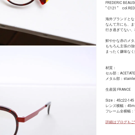
FREDERIC BE
" C121 " col.RED
海外ブランドとな
なんて方にも、ま
行き過ぎてない、
鮮やかな赤のメタ
もちろん主張の強
まったく嫌味なく
材質：
セル部：ACETA
メタル部：stain
生産国 FRANCE
Size：45□22-145
レンズ横幅：45m
フレーム全横幅：1
詳細はブログもご