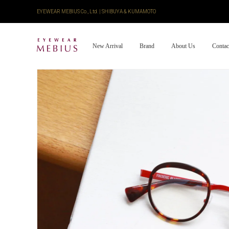
EYEWEAR MEBIUS Co., Ltd. | SHIBUYA & KUMAMOTO
New Arrival
Brand
About Us
Contac