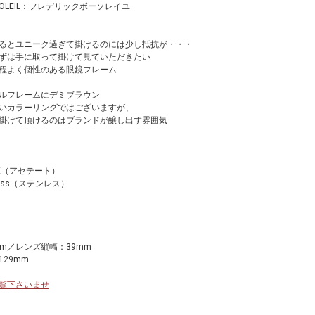
AUSOLEIL：フレデリックボーソレイユ
るとユニーク過ぎて掛けるのには少し抵抗が・・・
ずは手に取って掛けて見ていただきたい
程よく個性のある眼鏡フレーム
ルフレームにデミブラウン
いカラーリングではございますが、
掛けて頂けるのはブランドが醸し出す雰囲気
TE（アセテート）
less（ステンレス）
m／レンズ縦幅：39mm
29mm
覧下さいませ