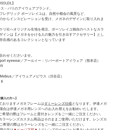
USOLEIL】
ランス・パリのアイウェアブランド。
フレデリック ボーソレイユは、自然や都会の風景など、
のからインスピレーションを受け、メガネのデザインに取り入れま
ケリ社へオリジナル生地を発注。ボーソレイユ独自のベストなカラ
ザインは【メガネをかける人の魅力を引き出すアクセサリー】とし
存在感のあるコレクションとなっています
合わせくださいませ。
verport eyewear／アールイー：リバーポートアイウェア（熊本店）
09
r Mebius／アイウェアメビウス（渋谷店）
18
ご購入の方へ】
しておりますメガネフレームは
ダミーレンズ仕様
となります。伊達メガ
場合は伊達メガネ用レンズへのお入れ替えをお勧めいたします。
てご希望の際はフレームと度付きレンズをご一緒にご注文ください。
やカラーレンズカスタム商品はそのままご使用いただけます。レンズカ
ご希望の際はカラーレンズをご一緒にご注文ください。
望の方は
▼ページ下部▼
よりレンズのページへお進みいただけます。