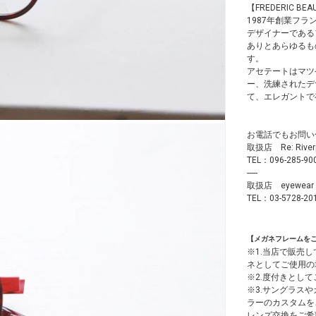
【FREDERIC BEA
1987年創業フ
デザイナーである
ありとあらゆるも
す。
アセテートはマツ
ー、洗練されたデ
て、エレガントで
お電話でもお問い
取扱店 Re: Ri
TEL：096-285-90
-----
取扱店 eyewea
TEL：03-5728-20
【メガネフレームを
※1.当店で販売
ネとしてご使用の
※2.度付きとし
※3.サングラス
ラーのカスタムを
レンズ交換をご希