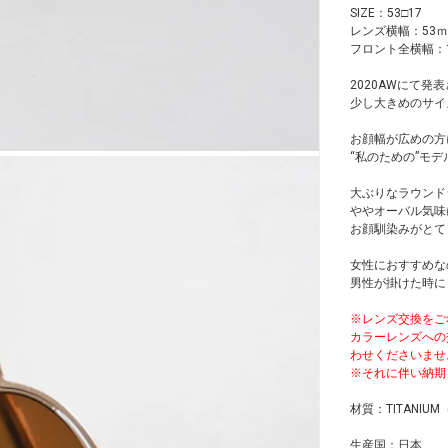
SIZE：53□17
レンズ横幅：53
フロント全横幅：1
2020AWにて発
少し大きめのサイ
お顔幅が広めの方
“私のための”モ
大ぶりなラウンド
ややオーバル気味
お顔馴染みがとて
女性におすすめな
男性が掛けた時に
※レンズ交換をご
カラーレンズへの
わせくださいませ
※それに伴い納期
材質：TITANIU
生産国：日本