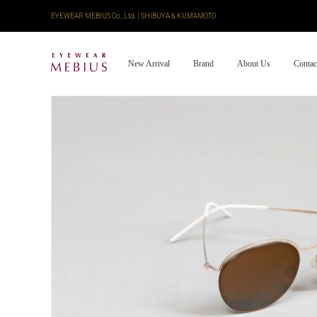
EYEWEAR MEBIUS Co., Ltd. | SHIBUYA & KUMAMOTO
New Arrival
Brand
About Us
Contac