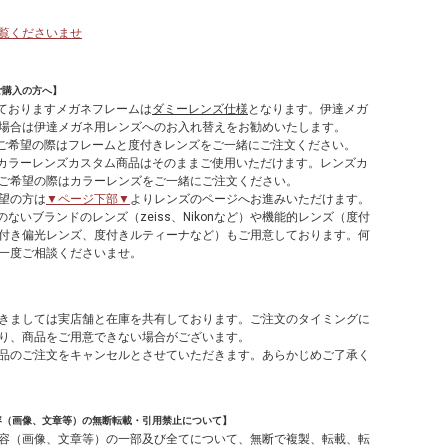
覧くださいませ
ご購入の方へ】
しておりますメガネフレームは
ダミーレンズ仕様
となります。伊達メガ
場合は伊達メガネ用レンズへのお入れ替えをお勧めいたします。
てご希望の際はフレームと度付きレンズをご一緒にご注文ください。
やカラーレンズカスタム商品はそのままご使用いただけます。レンズカ
ご希望の際はカラーレンズをご一緒にご注文ください。
望の方は
▼ページ下部▼
よりレンズのページへお進みいただけます。
のないブランドのレンズ（zeiss、Nikonなど）や機能的レンズ（度付
付き偏光レンズ、度付きルティーナなど）もご用意しております。何
一度ご相談くださいませ。
】
きましては実店舗と在庫を共有しております。ご注文のタイミングに
り、商品をご用意できない場合がございます。
品のご注文をキャンセルとさせていただきます。あらかじめご了承く
容（画像、文章等）の無断転載・引用禁止について】
容（画像、文章等）の一部及び全てについて、無断で複製、転載、転