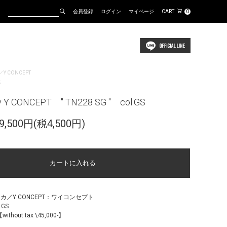
会員登録
ログイン
マイページ
CART
0
A／Y CONCEPT
ス
y Y CONCEPT " TN228 SG " col.GS
,500円(税4,500円)
タニカ／Y CONCEPT：ワイコンセプト
.GS
without tax \45,000-】