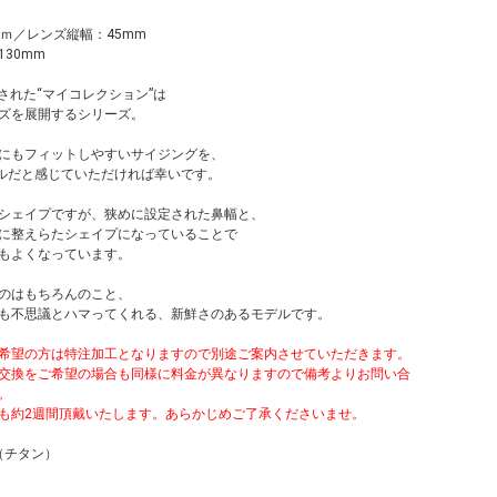
ｍｍ／レンズ縦幅：45mm
30mm
表された“マイコレクション”は
ズを展開するシリーズ。
にもフィットしやすいサイジングを、
デルだと感じていただければ幸いです。
シェイプですが、狭めに設定された鼻幅と、
に整えらたシェイプになっていることで
もよくなっています。
のはもちろんのこと、
も不思議とハマってくれる、新鮮さのあるモデルです。
希望の方は特注加工となりますので別途ご案内させていただきます。
交換をご希望の場合も同様に料金が異なりますので備考よりお問い合
。
も約2週間頂戴いたします。あらかじめご了承くださいませ。
M（チタン）