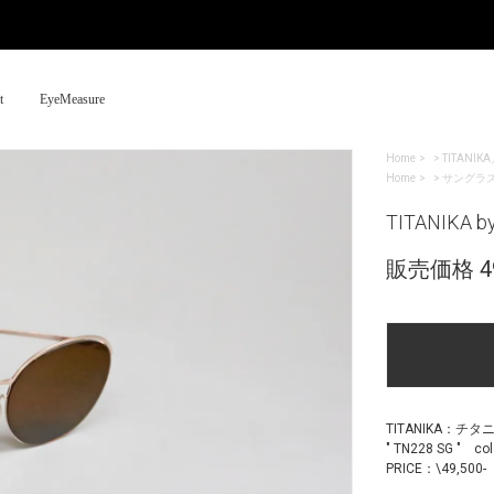
t
EyeMeasure
Home
>
TITANIK
Home
>
サングラ
TITANIKA b
販売価格 49
TITANIKA：チ
" TN228 SG " col
PRICE：\49,500-【