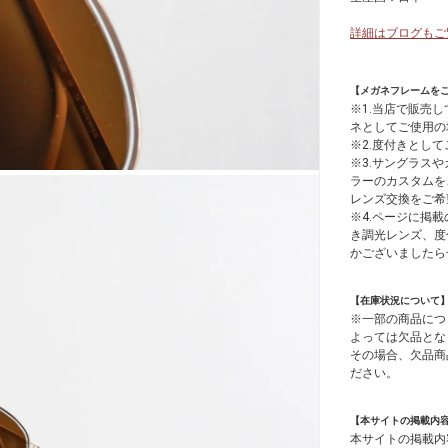
詳細はブログもご
【メガネフレームを
※1.当店で販売
ネとしてご使用の
※2.度付きとし
※3.サングラス
ラーのカスタムを
レンズ交換をご希
※4.ページに掲載
き調光レンズ、度
かございましたら
【在庫状況について
※一部の商品につ
よっては欠品とな
その場合、欠品商
ださい。
【本サイトの掲載内
本サイトの掲載内