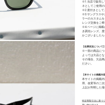
※1.当店で販売
ネとしてご使用の
※2.度付きとし
※3.サングラス
ラーのカスタムを
レンズ交換をご希
※4.ページに掲載
き調光レンズ、度
かございましたら
【在庫状況について
※一部の商品につ
よっては欠品とな
その場合、欠品商
ださい。
【本サイトの掲載内
本サイトの掲載内
用、改変等の二次
上記が判明した場
特定商取引法に基づ
買い物を続ける