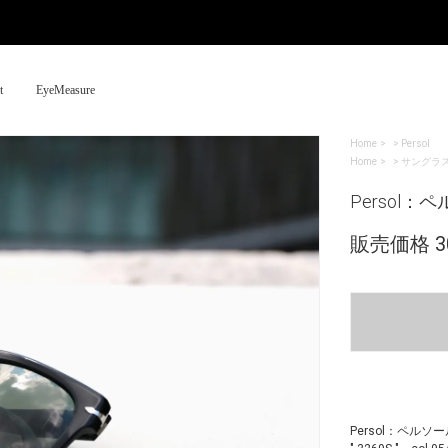
t
EyeMeasure
Home
>
Persol
Home
>
サングラ
Persol：ペル
販売価格 30
Persol：ペル