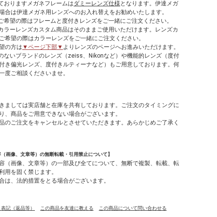
しておりますメガネフレームは
ダミーレンズ仕様
となります。伊達メガ
場合は伊達メガネ用レンズへのお入れ替えをお勧めいたします。
てご希望の際はフレームと度付きレンズをご一緒にご注文ください。
やカラーレンズカスタム商品はそのままご使用いただけます。レンズカ
ご希望の際はカラーレンズをご一緒にご注文ください。
望の方は
▼ページ下部▼
よりレンズのページへお進みいただけます。
のないブランドのレンズ（zeiss、Nikonなど）や機能的レンズ（度付
付き偏光レンズ、度付きルティーナなど）もご用意しております。何
一度ご相談くださいませ。
】
きましては実店舗と在庫を共有しております。ご注文のタイミングに
り、商品をご用意できない場合がございます。
品のご注文をキャンセルとさせていただきます。あらかじめご了承く
容（画像、文章等）の無断転載・引用禁止について】
容（画像、文章等）の一部及び全てについて、無断で複製、転載、転
利用を固く禁じます。
合は、法的措置をとる場合がございます。
く表記（返品等）
この商品を友達に教える
この商品について問い合わせる