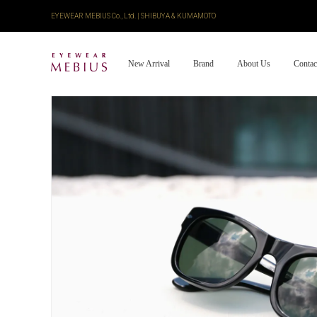
EYEWEAR MEBIUS Co., Ltd. | SHIBUYA & KUMAMOTO
New Arrival
Brand
About Us
Contac