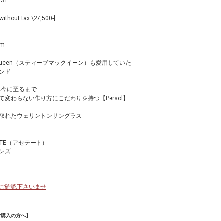
/31
ithout tax \27,500-]
m
McQueen（スティーブマックイーン）も愛用していた
ンド
れ今に至るまで
して変わらない作り方にこだわりを持つ【Persol】
取れたウェリントンサングラス
ATE（アセテート）
ンズ
ご確認下さいませ
ご購入の方へ】