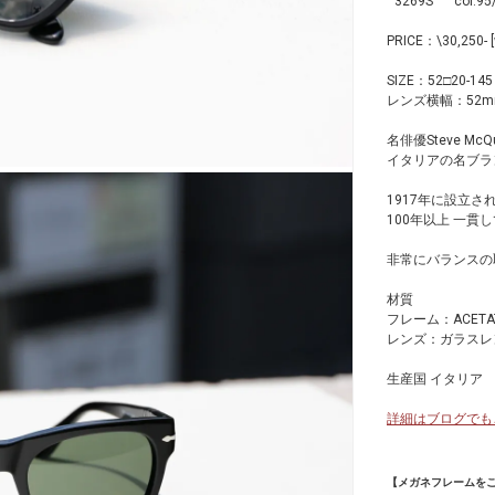
" 3269S " col.95
PRICE：\30,250- [w
SIZE：52□20-145
レンズ横幅：52m
名俳優Steve 
イタリアの名ブラ
1917年に設立さ
100年以上 一貫
非常にバランスの
材質
フレーム：ACET
レンズ：ガラスレ
生産国 イタリア
詳細はブログでも
【メガネフレームを