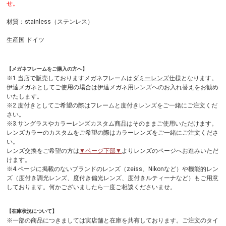
せ。
材質：stainless（ステンレス）
生産国 ドイツ
【メガネフレームをご購入の方へ】
※1.当店で販売しておりますメガネフレームは
ダミーレンズ仕様
となります。
伊達メガネとしてご使用の場合は伊達メガネ用レンズへのお入れ替えをお勧め
いたします。
※2.度付きとしてご希望の際はフレームと度付きレンズをご一緒にご注文くだ
さい。
※3.サングラスやカラーレンズカスタム商品はそのままご使用いただけます。
レンズカラーのカスタムをご希望の際はカラーレンズをご一緒にご注文くださ
い。
レンズ交換をご希望の方は
▼ページ下部▼
よりレンズのページへお進みいただ
けます。
※4.ページに掲載のないブランドのレンズ（zeiss、Nikonなど）や機能的レン
ズ（度付き調光レンズ、度付き偏光レンズ、度付きルティーナなど）もご用意
しております。何かございましたら一度ご相談くださいませ。
【在庫状況について】
※一部の商品につきましては実店舗と在庫を共有しております。ご注文のタイ