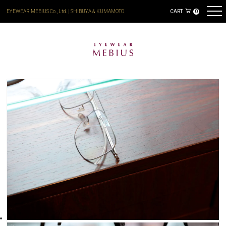
EYEWEAR MEBIUS Co., Ltd. | SHIBUYA & KUMAMOTO
CART
0