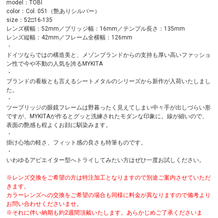
model：TOBI
color：Col. 051（艶ありシルバー）
size：52□16-135
レンズ横幅：52mm／ブリッジ幅：16mm／テンプル長さ：135mm
レンズ縦幅：42mm／フレーム全横幅：126mm
・
ドイツならではの構造美と、メゾンブランドからの支持も厚い高いファッショ
ン性で今や不動の人気を誇るMYKITA
・
ブランドの看板とも言えるシートメタルのシリーズから新作が入荷いたしまし
た。
・
ツーブリッジの眼鏡フレームは野暮ったく見えてしまい中々手が出しづらい形
ですが、MYKITAが作るとグッと洗練されたモダンな印象に。線が細いので、
表面の艶感も程よくお顔に馴染みます。
・
掛け心地の軽さ、フィット感の良さも特筆ものです。
・
いわゆるアビエイター型へトライしてみたい方はぜひ一度お試しください。
※レンズ交換をご希望の方は特注加工となりますので別途ご案内させていただ
きます。
カラーレンズへの交換をご希望の場合も同様に料金が異なりますので備考より
お問い合わせくださいませ。
※それに伴い納期も約2週間頂戴いたします。あらかじめご了承くださいま