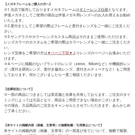
【メガネフレームをご購入の方へ】
※1.当店で販売しておりますメガネフレームは
ダミーレンズ仕様
となります。
伊達メガネとしてご使用の場合は伊達メガネ用レンズへのお入れ替えをお勧め
いたします。
※2.度付きとしてご希望の際はフレームと度付きレンズをご一緒にご注文くだ
さい。
※3.サングラスやカラーレンズカスタム商品はそのままご使用いただけます。
レンズカラーのカスタムをご希望の際はカラーレンズをご一緒にご注文くださ
い。
レンズ交換をご希望の方は
▼ページ下部▼
よりレンズのページへお進みいただ
けます。
※4.ページに掲載のないブランドのレンズ（zeiss、Nikonなど）や機能的レン
ズ（度付き調光レンズ、度付き偏光レンズ、度付きルティーナなど）もご用意
しております。何かございましたら一度ご相談くださいませ。
【在庫状況について】
※一部の商品につきましては実店舗と在庫を共有しております。ご注文のタイ
ミングによっては欠品となり、商品をご用意できない場合がございます。
その場合、欠品商品のご注文をキャンセルとさせていただきます。あらかじめ
ご了承ください。
【本サイトの掲載内容（画像、文章等）の無断転載・引用禁止について】
本サイトの掲載内容（画像、文章等）の一部及び全てについて、無断で複製、