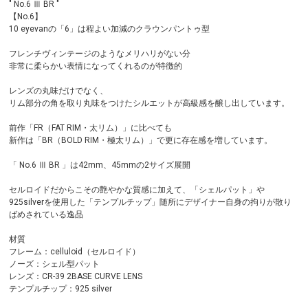
" No.6 Ⅲ BR "
【No.6】
10 eyevanの「6」は程よい加減のクラウンパントゥ型
フレンチヴィンテージのようなメリハリがない分
非常に柔らかい表情になってくれるのが特徴的
レンズの丸味だけでなく、
リム部分の角を取り丸味をつけたシルエットが高級感を醸し出しています。
前作「FR（FAT RIM・太リム）」に比べても
新作は「BR（BOLD RIM・極太リム）」で更に存在感を増しています。
「 No.6 Ⅲ BR 」は42mm、45mmの2サイズ展開
セルロイドだからこその艶やかな質感に加えて、「シェルパット」や
925silverを使用した「テンプルチップ」随所にデザイナー自身の拘りが散り
ばめされている逸品
材質
フレーム：celluloid（セルロイド）
ノーズ：シェル型パット
レンズ：CR-39 2BASE CURVE LENS
テンプルチップ：925 silver