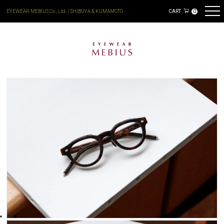
EYEWEAR MEBIUS Co., Ltd. | SHIBUYA & KUMAMOTO
CART
0