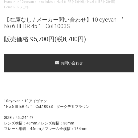
Home
>
10 eyevan
>
celluloid：No.6 Ⅲ FR (43)(46)／No.6 Ⅲ BR (42)(45)
Home
>
メガネ
【在庫なし / メーカー問い合わせ】10 eyevan "
No.6 Ⅲ BR 45 " Col.1003S
販売価格 95,700円(税8,700円)
お問い合わせ
10eyevan：10アイヴァン
" No.6 Ⅲ BR 45 " Col.1003S ダークデミブラウン
SIZE：45□24-147
レンズ横幅：45mm／レンズ縦幅：36mm
フレーム縦幅：44mm／フレーム全横幅：134mm