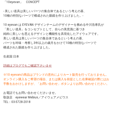
「10eyevan」 CONCEPT
- 美しい道具は美しいパーツの集合体であるという考えの基、
10種の特別なパーツで構成された眼鏡を作り上げました。-
10 eyevan は EYEVAN デザインチームのデザイナーを務める中川浩孝氏が
「美しい道具」をコンセプトとして、自らの美意識に基づき
純粋に美しいを思えるデザインと機能性を具現化したアイウェアです。
美しい道具は美しいパーツの集合体であるという考えの基、
パーツを吟味・考察し3年以上の歳月をかけて10種の特別なパーツで
構成された眼鏡を作り上げました。
生産国 日本
詳細はブログでもご確認下さいませ
※10 eyevanの商品はブランドの意向によりカート販売を行っておりません。
オンライン購入をご希望の場合、または購入を前提とした在庫確認の際にはお
手数をおかけしますが、「お問い合わせ」ボタンよりお問い合わせください。
お電話でもお問い合わせくださいませ。
取扱店 eyewear Mebius／アイウェアメビウス
TEL：03-5728-2018