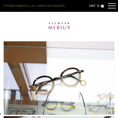
EYEWEAR MEBIUS Co., Ltd. | SHIBUYA & KUMAMOTO
CART
0