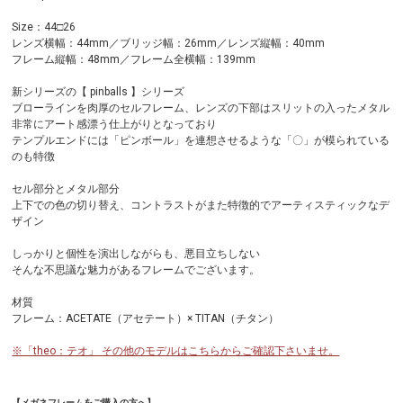
Size：44□26
レンズ横幅：44mm／ブリッジ幅：26mm／レンズ縦幅：40mm
フレーム縦幅：48mm／フレーム全横幅：139mm
新シリーズの【 pinballs 】シリーズ
ブローラインを肉厚のセルフレーム、レンズの下部はスリットの入ったメタル
非常にアート感漂う仕上がりとなっており
テンプルエンドには「ピンボール」を連想させるような「〇」が模られている
のも特徴
セル部分とメタル部分
上下での色の切り替え、コントラストがまた特徴的でアーティスティックなデ
ザイン
しっかりと個性を演出しながらも、悪目立ちしない
そんな不思議な魅力があるフレームでございます。
材質
フレーム：ACETATE（アセテート）× TITAN（チタン）
※「theo：テオ」 その他のモデルはこちらからご確認下さいませ。
【メガネフレームをご購入の方へ】