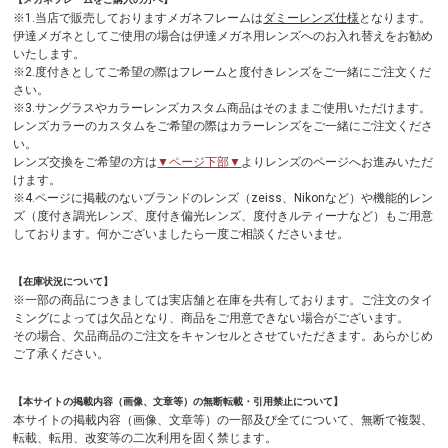
※1.当店で販売しておりますメガネフレームは
ダミーレンズ仕様
となります。
伊達メガネとしてご使用の場合は伊達メガネ用レンズへのお入れ替えをお勧め
いたします。
※2.度付きとしてご希望の際はフレームと度付きレンズをご一緒にご注文くだ
さい。
※3.サングラスやカラーレンズカスタム商品はそのままご使用いただけます。
レンズカラーのカスタムをご希望の際はカラーレンズをご一緒にご注文くださ
い。
レンズ交換をご希望の方は
▼ページ下部▼
よりレンズのページへお進みいただ
けます。
※4.ページに掲載のないブランドのレンズ（zeiss、Nikonなど）や機能的レン
ズ（度付き調光レンズ、度付き偏光レンズ、度付きルティーナなど）もご用意
しております。何かございましたら一度ご相談くださいませ。
【在庫状況について】
※一部の商品につきましては実店舗と在庫を共有しております。ご注文のタイ
ミングによっては欠品となり、商品をご用意できない場合がございます。
その場合、欠品商品のご注文をキャンセルとさせていただきます。あらかじめ
ご了承ください。
【本サイトの掲載内容（画像、文章等）の無断転載・引用禁止について】
本サイトの掲載内容（画像、文章等）の一部及び全てについて、無断で複製、
転載、転用、改変等の二次利用を固く禁じます。