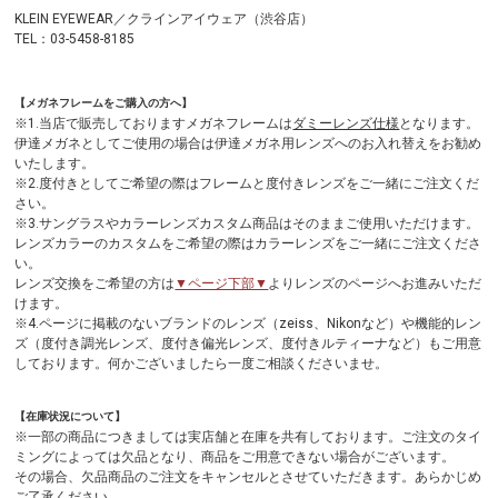
KLEIN EYEWEAR／クラインアイウェア（渋谷店）
TEL：03-5458-8185
【メガネフレームをご購入の方へ】
※1.当店で販売しておりますメガネフレームは
ダミーレンズ仕様
となります。
伊達メガネとしてご使用の場合は伊達メガネ用レンズへのお入れ替えをお勧め
いたします。
※2.度付きとしてご希望の際はフレームと度付きレンズをご一緒にご注文くだ
さい。
※3.サングラスやカラーレンズカスタム商品はそのままご使用いただけます。
レンズカラーのカスタムをご希望の際はカラーレンズをご一緒にご注文くださ
い。
レンズ交換をご希望の方は
▼ページ下部▼
よりレンズのページへお進みいただ
けます。
※4.ページに掲載のないブランドのレンズ（zeiss、Nikonなど）や機能的レン
ズ（度付き調光レンズ、度付き偏光レンズ、度付きルティーナなど）もご用意
しております。何かございましたら一度ご相談くださいませ。
【在庫状況について】
※一部の商品につきましては実店舗と在庫を共有しております。ご注文のタイ
ミングによっては欠品となり、商品をご用意できない場合がございます。
その場合、欠品商品のご注文をキャンセルとさせていただきます。あらかじめ
ご了承ください。