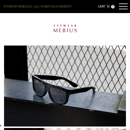
EYEWEAR MEBIUS Co., Ltd. | SHIBUYA & KUMAMOTO
CART
0