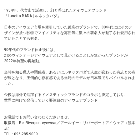
1984年、代官山で誕生し、幻と呼ばれたアイウェアブランド
「Lunetta BADA | ルネッタバダ」
日本のアイウェア市場を牽引していた孤高のブランドで、80年代にはそのデ
ザインが放つ独特でマイノリティな雰囲気に数々の著名人が魅了され愛用され
ていたことでも有名。
90年代のブランド休止後には、
幻のヴィンテージアイウェアとして見かけることしか無かったブランドが
2022年待望の再始動。
当時を知る職人や関係者、あるいはルネッタバダで人生が変わった有志との点
が線となり、圧倒的な存在感である当時のモデルが日本製でリバイバルされま
した。
今後は海外で活躍するドメスティックブランドのコラボも決定しており、
世界に向けて発信していく要注目のアイウェアブランド
お電話でもお問い合わせくださいませ。
取扱店 Re: Riverport eyewear／アールイー：リバーポートアイウェア（熊本
店）
TEL：096-285-9009
-----