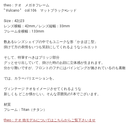
theo：テオ メガネフレーム
" Vulcano " col.106 マットブラック×レッド
Size：42□23
レンズ横幅：42mm／レンズ縦幅：33mm
フレーム全横幅：133mm
数あるレンズシェイプの中でもユニークな形「かまぼこ型」
掛けて方の表情をいつも笑顔にしてくれるようなシルエット
そして、特筆すべきはブリッジ部分
グッとせり出していて、掛けた時のお顔に立体感が生まれます。
分かり難いですが、フロントのフチにはパインピングが施されているのも素敵
では、カラーバリエーションを。
ヴィンテージ テオをイメージさせてくれるような
新しくも どこか懐かしい。そんな雰囲気の1本でございます。
材質
フレーム：Titan（チタン）
theo：テオ 他モデルについてはこちらからご覧下さいませ