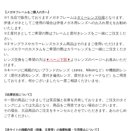
【メガネフレームをご購入の方へ】
※1.当店で販売しておりますメガネフレームは
ダミーレンズ仕様
となります。
伊達メガネとしてご使用の場合は伊達メガネ用レンズへのお入れ替えをお勧め
いたします。
※2.度付きとしてご希望の際はフレームと度付きレンズをご一緒にご注文くだ
さい。
※3.サングラスやカラーレンズカスタム商品はそのままご使用いただけます。
レンズカラーのカスタムをご希望の際はカラーレンズをご一緒にご注文くださ
い。
レンズ交換をご希望の方は
▼ページ下部▼
よりレンズのページへお進みいただ
けます。
※4.ページに掲載のないブランドのレンズ（zeiss、Nikonなど）や機能的レン
ズ（度付き調光レンズ、度付き偏光レンズ、度付きルティーナなど）もご用意
しております。何かございましたら一度ご相談くださいませ。
【在庫状況について】
※一部の商品につきましては実店舗と在庫を共有しております。ご注文のタイ
ミングによっては欠品となり、商品をご用意できない場合がございます。
その場合、欠品商品のご注文をキャンセルとさせていただきます。あらかじめ
ご了承ください。
【本サイトの掲載内容（画像、文章等）の無断転載・引用禁止について】