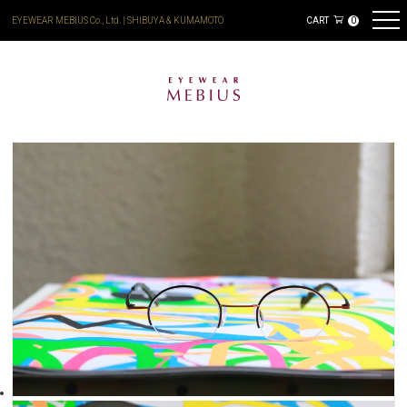
EYEWEAR MEBIUS Co., Ltd. | SHIBUYA & KUMAMOTO
CART
0