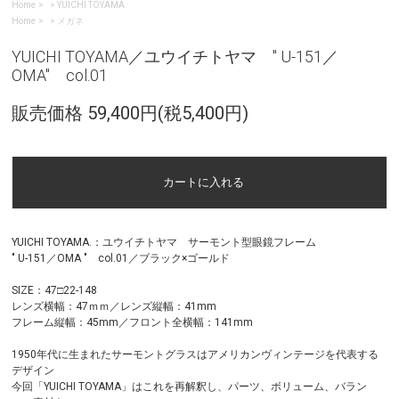
Home
>
YUICHI TOYAMA
Home
>
メガネ
YUICHI TOYAMA／ユウイチトヤマ " U-151／
OMA" col.01
販売価格 59,400円(税5,400円)
YUICHI TOYAMA.：ユウイチトヤマ サーモント型眼鏡フレーム
" U-151／OMA " col.01／ブラック×ゴールド
SIZE：47□22-148
レンズ横幅：47ｍｍ／レンズ縦幅：41mm
フレーム縦幅：45mm／フロント全横幅：141mm
1950年代に生まれたサーモントグラスはアメリカンヴィンテージを代表する
デザイン
今回「YUICHI TOYAMA」はこれを再解釈し、パーツ、ボリューム、バラン