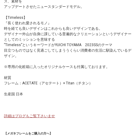
ス、素材を
アップデートさせたニュースタンダードモデル。
【Timeless】
『長く使われ愛されるモノ』
時を経ても良いデザインはこれからも良いデザインである。
デザイナー外山が自身に課している普遍的なクリエーションというデザイナー
としてのミッションを意味する
”Timeless”というキーワードがYUICHI TOYAMA 2023SSのテーマ
目立つものではなく見過ごしてしまううくらい消費者の生活に馴染んでいるデ
ザイン。
※専用の化粧箱に入ったオリジナルケースも付属しております。
材質
フレーム：ACETATE（アセテート）× Titan（チタン）
生産国 日本
詳細はブログもご覧下さいませ
【メガネフレームをご購入の方へ】