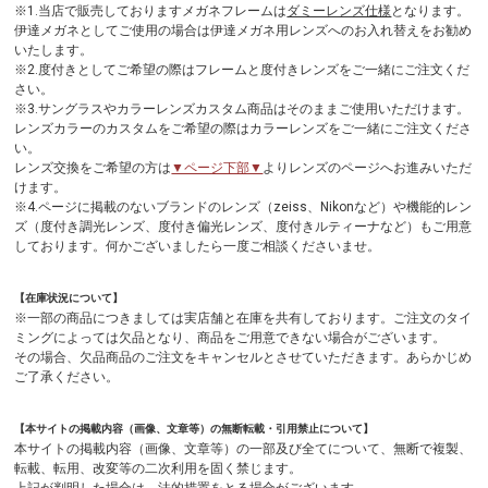
※1.当店で販売しておりますメガネフレームは
ダミーレンズ仕様
となります。
伊達メガネとしてご使用の場合は伊達メガネ用レンズへのお入れ替えをお勧め
いたします。
※2.度付きとしてご希望の際はフレームと度付きレンズをご一緒にご注文くだ
さい。
※3.サングラスやカラーレンズカスタム商品はそのままご使用いただけます。
レンズカラーのカスタムをご希望の際はカラーレンズをご一緒にご注文くださ
い。
レンズ交換をご希望の方は
▼ページ下部▼
よりレンズのページへお進みいただ
けます。
※4.ページに掲載のないブランドのレンズ（zeiss、Nikonなど）や機能的レン
ズ（度付き調光レンズ、度付き偏光レンズ、度付きルティーナなど）もご用意
しております。何かございましたら一度ご相談くださいませ。
【在庫状況について】
※一部の商品につきましては実店舗と在庫を共有しております。ご注文のタイ
ミングによっては欠品となり、商品をご用意できない場合がございます。
その場合、欠品商品のご注文をキャンセルとさせていただきます。あらかじめ
ご了承ください。
【本サイトの掲載内容（画像、文章等）の無断転載・引用禁止について】
本サイトの掲載内容（画像、文章等）の一部及び全てについて、無断で複製、
転載、転用、改変等の二次利用を固く禁じます。
上記が判明した場合は、法的措置をとる場合がございます。