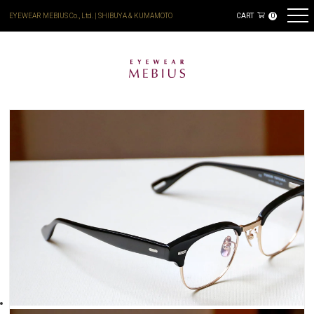
EYEWEAR MEBIUS Co., Ltd. | SHIBUYA & KUMAMOTO
CART
0