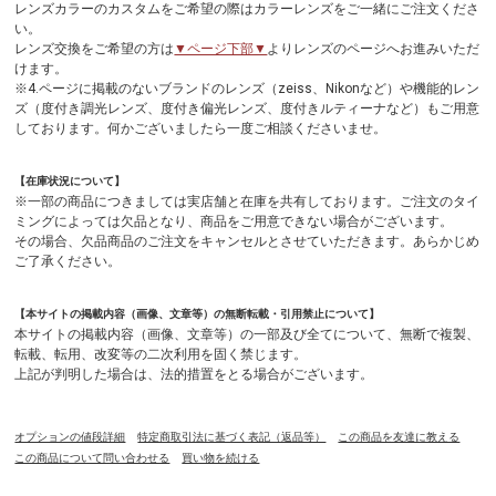
レンズカラーのカスタムをご希望の際はカラーレンズをご一緒にご注文くださ
い。
レンズ交換をご希望の方は
▼ページ下部▼
よりレンズのページへお進みいただ
けます。
※4.ページに掲載のないブランドのレンズ（zeiss、Nikonなど）や機能的レン
ズ（度付き調光レンズ、度付き偏光レンズ、度付きルティーナなど）もご用意
しております。何かございましたら一度ご相談くださいませ。
【在庫状況について】
※一部の商品につきましては実店舗と在庫を共有しております。ご注文のタイ
ミングによっては欠品となり、商品をご用意できない場合がございます。
その場合、欠品商品のご注文をキャンセルとさせていただきます。あらかじめ
ご了承ください。
【本サイトの掲載内容（画像、文章等）の無断転載・引用禁止について】
本サイトの掲載内容（画像、文章等）の一部及び全てについて、無断で複製、
転載、転用、改変等の二次利用を固く禁じます。
上記が判明した場合は、法的措置をとる場合がございます。
オプションの値段詳細
特定商取引法に基づく表記（返品等）
この商品を友達に教える
この商品について問い合わせる
買い物を続ける