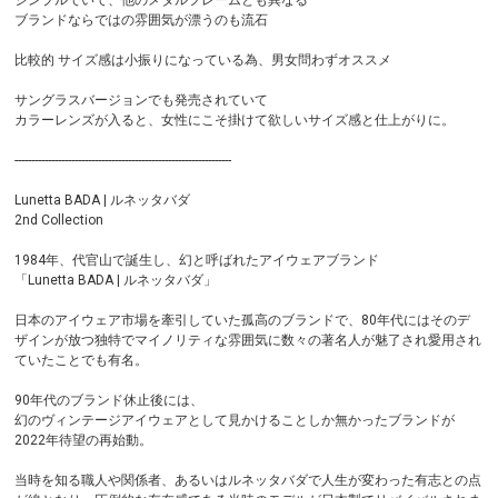
シンプルでいて、他のメタルフレームとも異なる
ブランドならではの雰囲気が漂うのも流石
比較的 サイズ感は小振りになっている為、男女問わずオススメ
サングラスバージョンでも発売されていて
カラーレンズが入ると、女性にこそ掛けて欲しいサイズ感と仕上がりに。
-----------------------------------------------------------------
Lunetta BADA | ルネッタバダ
2nd Collection
1984年、代官山で誕生し、幻と呼ばれたアイウェアブランド
「Lunetta BADA | ルネッタバダ」
日本のアイウェア市場を牽引していた孤高のブランドで、80年代にはそのデ
ザインが放つ独特でマイノリティな雰囲気に数々の著名人が魅了され愛用され
ていたことでも有名。
90年代のブランド休止後には、
幻のヴィンテージアイウェアとして見かけることしか無かったブランドが
2022年待望の再始動。
当時を知る職人や関係者、あるいはルネッタバダで人生が変わった有志との点