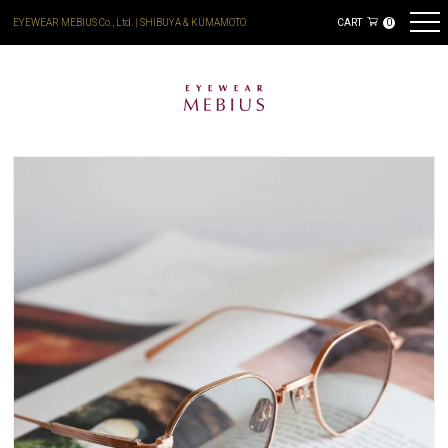
EYEWEAR MEBIUS Co., Ltd. | SHIBUYA & KUMAMOTO
CART
0