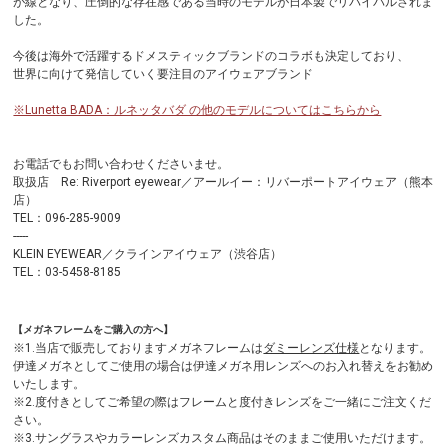
が線となり、圧倒的な存在感である当時のモデルが日本製でリバイバルされま
した。
今後は海外で活躍するドメスティックブランドのコラボも決定しており、
世界に向けて発信していく要注目のアイウェアブランド
※Lunetta BADA：ルネッタバダ の他のモデルについてはこちらから
お電話でもお問い合わせくださいませ。
取扱店 Re: Riverport eyewear／アールイー：リバーポートアイウェア（熊本
店）
TEL：096-285-9009
-----
KLEIN EYEWEAR／クラインアイウェア（渋谷店）
TEL：03-5458-8185
【メガネフレームをご購入の方へ】
※1.当店で販売しておりますメガネフレームは
ダミーレンズ仕様
となります。
伊達メガネとしてご使用の場合は伊達メガネ用レンズへのお入れ替えをお勧め
いたします。
※2.度付きとしてご希望の際はフレームと度付きレンズをご一緒にご注文くだ
さい。
※3.サングラスやカラーレンズカスタム商品はそのままご使用いただけます。