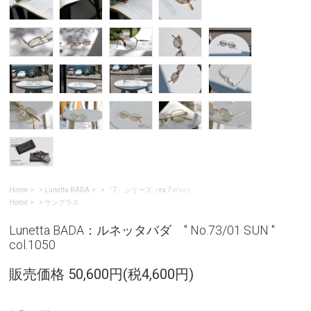
Home
>
Lunetta BADA
>
「7」シリーズ（ex 7○/○○）
Home
>
サングラス
Lunetta BADA：ルネッタバダ " No.73/01 SUN "
col.1050
販売価格 50,600円(税4,600円)