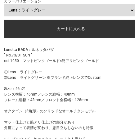
カラーバリエーション
Lunetta BADA：ルネッタバダ
" No.73/01 SUN "
col.1050 マットピンクゴールド×艶アリピンクゴールド
①Lens：ライトグレー
②Lens：ライトグリーン ※ブランド純正レンズでCustom
Size：46□21
レンズ横幅：46mm／レンズ縦幅：40mm
フレーム縦幅：42mm／フロント全横幅：128mm
オクタゴン（8角形）のソリッドなオールチタンモデル
マット仕上げと艶アリ仕上げの部分があり
角度によって表情が変わり、悪目立ちしないのも特徴