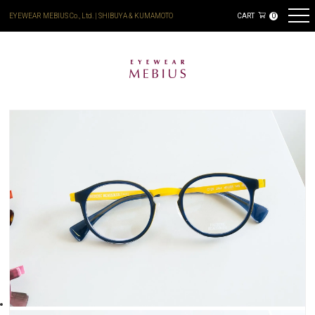
EYEWEAR MEBIUS Co., Ltd. | SHIBUYA & KUMAMOTO
CART
0