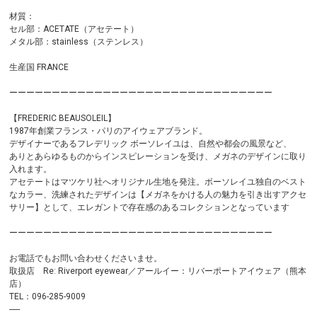
材質：
セル部：ACETATE（アセテート）
メタル部：stainless（ステンレス）
生産国 FRANCE
ーーーーーーーーーーーーーーーーーーーーーーーーーーーーーーー
【FREDERIC BEAUSOLEIL】
1987年創業フランス・パリのアイウェアブランド。
デザイナーであるフレデリック ボーソレイユは、自然や都会の風景など、
ありとあらゆるものからインスピレーションを受け、メガネのデザインに取り
入れます。
アセテートはマツケリ社へオリジナル生地を発注。ボーソレイユ独自のベスト
なカラー、洗練されたデザインは【メガネをかける人の魅力を引き出すアクセ
サリー】として、エレガントで存在感のあるコレクションとなっています
ーーーーーーーーーーーーーーーーーーーーーーーーーーーーーーー
お電話でもお問い合わせくださいませ。
取扱店 Re: Riverport eyewear／アールイー：リバーポートアイウェア（熊本
店）
TEL：096-285-9009
-----