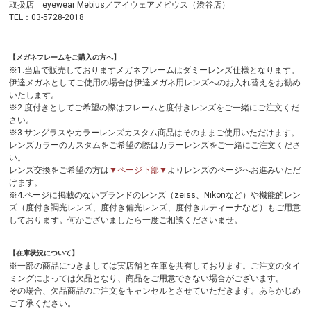
取扱店 eyewear Mebius／アイウェアメビウス（渋谷店）
TEL：03-5728-2018
【メガネフレームをご購入の方へ】
※1.当店で販売しておりますメガネフレームは
ダミーレンズ仕様
となります。
伊達メガネとしてご使用の場合は伊達メガネ用レンズへのお入れ替えをお勧め
いたします。
※2.度付きとしてご希望の際はフレームと度付きレンズをご一緒にご注文くだ
さい。
※3.サングラスやカラーレンズカスタム商品はそのままご使用いただけます。
レンズカラーのカスタムをご希望の際はカラーレンズをご一緒にご注文くださ
い。
レンズ交換をご希望の方は
▼ページ下部▼
よりレンズのページへお進みいただ
けます。
※4.ページに掲載のないブランドのレンズ（zeiss、Nikonなど）や機能的レン
ズ（度付き調光レンズ、度付き偏光レンズ、度付きルティーナなど）もご用意
しております。何かございましたら一度ご相談くださいませ。
【在庫状況について】
※一部の商品につきましては実店舗と在庫を共有しております。ご注文のタイ
ミングによっては欠品となり、商品をご用意できない場合がございます。
その場合、欠品商品のご注文をキャンセルとさせていただきます。あらかじめ
ご了承ください。