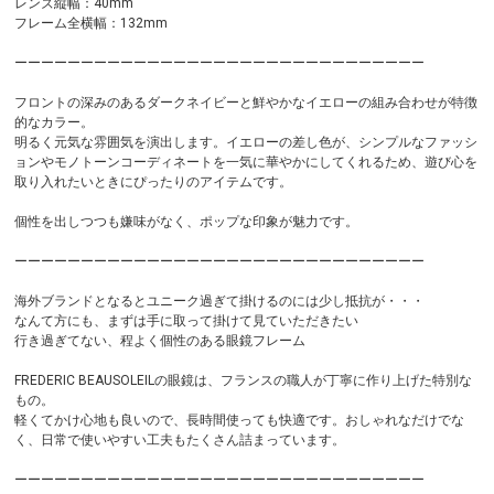
レンズ縦幅：40mm
フレーム全横幅：132mm
ーーーーーーーーーーーーーーーーーーーーーーーーーーーーーーー
フロントの深みのあるダークネイビーと鮮やかなイエローの組み合わせが特徴
的なカラー。
明るく元気な雰囲気を演出します。イエローの差し色が、シンプルなファッシ
ョンやモノトーンコーディネートを一気に華やかにしてくれるため、遊び心を
取り入れたいときにぴったりのアイテムです。
個性を出しつつも嫌味がなく、ポップな印象が魅力です。
ーーーーーーーーーーーーーーーーーーーーーーーーーーーーーーー
海外ブランドとなるとユニーク過ぎて掛けるのには少し抵抗が・・・
なんて方にも、まずは手に取って掛けて見ていただきたい
行き過ぎてない、程よく個性のある眼鏡フレーム
FREDERIC BEAUSOLEILの眼鏡は、フランスの職人が丁寧に作り上げた特別な
もの。
軽くてかけ心地も良いので、長時間使っても快適です。おしゃれなだけでな
く、日常で使いやすい工夫もたくさん詰まっています。
ーーーーーーーーーーーーーーーーーーーーーーーーーーーーーーー