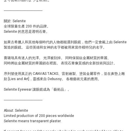
より芸術作品のような表情に
--------------------------------------------
關於: Selenite
全球限量生產 200 件的品牌。
Selenite 的意思是透明石膏。
如果古希臘人和其他每個時代的人物都能遇到眼鏡，他們一定會戴上由 Selenite
製造的眼鏡。 這些英雄和女神的名字都被用來當作模特兒的名字。
賽璐珞具有迷人的光澤。 光澤被刮掉。 同時保留鈦金屬材質的華麗、
同時將鈦金屬材質的華麗鎖在裡面。 表現石膏像質感的全新技術與設計。
序列號使用真正的 CANVAS TACKS、雷射繪製、塗裝金屬零件，並在鼻墊上雕
刻 [Lies and Art]，靈感來自 Debussy。 各種藝術元素的應用。
Selenite Eyewear 讓眼鏡成為「藝術品」。
--------------------------------------------
About: Selenite
Limited production of 200 pieces worldwide
Selenite means transparent plaster.