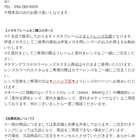
店）
TEL：096-285-9009
※熊本店のみのお取り扱いとなります。
【メガネフレームをご購入の方へ】
※1.当店で販売しておりますメガネフレームは
ダミーレンズ仕様
となります。
伊達メガネとしてご使用の場合は伊達メガネ用レンズへのお入れ替えをお勧め
いたします。
※2.度付きとしてご希望の際はフレームと度付きレンズをご一緒にご注文くだ
さい。
※3.サングラスやカラーレンズカスタム商品はそのままご使用いただけます。
レンズカラーのカスタムをご希望の際はカラーレンズをご一緒にご注文くださ
い。
レンズ交換をご希望の方は
▼ページ下部▼
よりレンズのページへお進みいただ
けます。
※4.ページに掲載のないブランドのレンズ（zeiss、Nikonなど）や機能的レン
ズ（度付き調光レンズ、度付き偏光レンズ、度付きルティーナなど）もご用意
しております。何かございましたら一度ご相談くださいませ。
【在庫状況について】
※一部の商品につきましては実店舗と在庫を共有しております。ご注文のタイ
ミングによっては欠品となり、商品をご用意できない場合がございます。
その場合、欠品商品のご注文をキャンセルとさせていただきます。あらかじめ