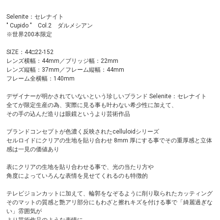
Selenite：セレナイト
" Cupido " Col.2 ダルメシアン
※世界200本限定
SIZE：44□22-152
レンズ横幅：44mm／ブリッジ幅：22mm
レンズ縦幅：37mm／フレーム縦幅：44mm
フレーム全横幅：140mm
デザイナーが明かされていないという珍しいブランド Selenite：セレナイト
全てが限定生産の為、実際に見る事も叶わない希少性に加えて、
その手の込んだ造りは眼鏡というより芸術作品
ブランドコンセプトが色濃く反映されたcelluloidシリーズ
セルロイドにクリアの生地を貼り合わせ 8mm 厚にする事でその重厚感と立体
感は一見の価値あり
表にクリアの生地を貼り合わせる事で、光の当たり方や
角度によっていろんな表情を見せてくれるのも特徴的
テレビジョンカットに加えて、輪郭をなぞるように削り取られたカッティング
そのマットの質感と艶アリ部分にもわざと擦れキズを付ける事で「綺麗過ぎな
い」雰囲気が