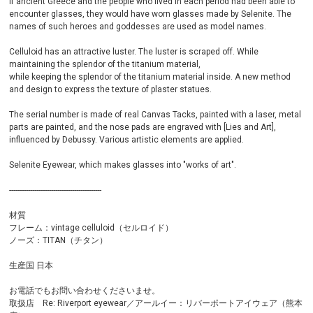
If ancient Greece and the people who lived in each period had been able to
encounter glasses, they would have worn glasses made by Selenite. The
names of such heroes and goddesses are used as model names.
Celluloid has an attractive luster. The luster is scraped off. While
maintaining the splendor of the titanium material,
while keeping the splendor of the titanium material inside. A new method
and design to express the texture of plaster statues.
The serial number is made of real Canvas Tacks, painted with a laser, metal
parts are painted, and the nose pads are engraved with [Lies and Art],
influenced by Debussy. Various artistic elements are applied.
Selenite Eyewear, which makes glasses into "works of art".
--------------------------------------------
材質
フレーム：vintage celluloid（セルロイド）
ノーズ：TITAN（チタン）
生産国 日本
お電話でもお問い合わせくださいませ。
取扱店 Re: Riverport eyewear／アールイー：リバーポートアイウェア（熊本