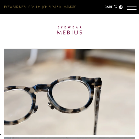
EYEWEAR MEBIUS Co., Ltd. | SHIBUYA & KUMAMOTO
CART
0