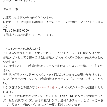
ノーズ：TITAN（チタン）
生産国 日本
お電話でもお問い合わせくださいませ。
取扱店 Re: Riverport eyewear／アールイー：リバーポートアイウェア（熊本
店）
TEL：096-285-9009
※熊本店のみのお取り扱いとなります。
【メガネフレームをご購入の方へ】
※1.当店で販売しておりますメガネフレームは
ダミーレンズ仕様
となります。
伊達メガネとしてご使用の場合は伊達メガネ用レンズへのお入れ替えをお勧め
いたします。
※2.度付きとしてご希望の際はフレームと度付きレンズをご一緒にご注文くだ
さい。
※3.サングラスやカラーレンズカスタム商品はそのままご使用いただけます。
レンズカラーのカスタムをご希望の際はカラーレンズをご一緒にご注文くださ
い。
レンズ交換をご希望の方は
▼ページ下部▼
よりレンズのページへお進みいただ
けます。
※4.ページに掲載のないブランドのレンズ（zeiss、Nikonなど）や機能的レン
ズ（度付き調光レンズ、度付き偏光レンズ、度付きルティーナなど）もご用意
しております。何かございましたら一度ご相談くださいませ。