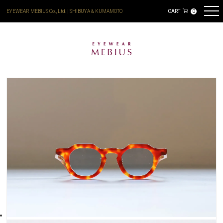
EYEWEAR MEBIUS Co., Ltd. | SHIBUYA & KUMAMOTO
CART
0