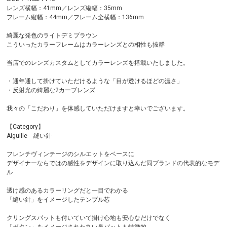
レンズ横幅：41mm／レンズ縦幅：35mm
フレーム縦幅：44mm／フレーム全横幅：136mm
綺麗な発色のライトデミブラウン
こういったカラーフレームはカラーレンズとの相性も抜群
当店でのレンズカスタムとしてカラーレンズを搭載いたしました。
・通年通して掛けていただけるような「目が透けるほどの濃さ」
・反射光の綺麗な2カーブレンズ
我々の「こだわり」を体感していただけますと幸いでございます。
【Category】
Aiguille 縫い針
フレンチヴィンテージのシルエットをベースに
デザイナーならではの感性をデザインに取り込んだ同ブランドの代表的なモデ
ル
透け感のあるカラーリングだと一目でわかる
「縫い針」をイメージしたテンプル芯
クリングスパットも付いていて掛け心地も安心なだけでなく