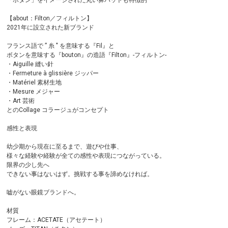
「ボタン」をイメージされた丸い鼻パットも特徴的
【about：Filton／フィルトン】
2021年に設立された新ブランド
フランス語で ” 糸 " を意味する『Fil』と
ボタンを意味する『bouton』の造語『Filton』-フィルトン-
・Aiguille 縫い針
・Fermeture à glissière ジッパー
・Matériel 素材生地
・Mesure メジャー
・Art 芸術
とのCollage コラージュがコンセプト
感性と表現
幼少期から現在に至るまで、遊びや仕事、
様々な経験や経験が全ての感性や表現につながっている。
限界の少し先へ
できない事はないはず。挑戦する事を諦めなければ。
嘘がない眼鏡ブランドへ。
材質
フレーム：ACETATE（アセテート）