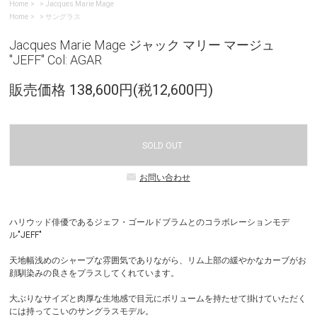
Home
>
Jacques Marie Mage
Home
>
サングラス
Jacques Marie Mage ジャック マリー マージュ
"JEFF" Col: AGAR
販売価格 138,600円(税12,600円)
SOLD OUT
お問い合わせ
ハリウッド俳優であるジェフ・ゴールドブラムとのコラボレーションモデ
ル"JEFF"
天地幅浅めのシャープな雰囲気でありながら、リム上部の緩やかなカーブがお
顔馴染みの良さをプラスしてくれています。
大ぶりなサイズと肉厚な生地感で目元にボリュームを持たせて掛けていただく
には持ってこいのサングラスモデル。