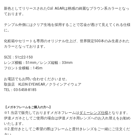
新色としてリリースされたCol: AGARは柄感の綺麗なブラウン系カラーとなっ
ております。
テンプル外側にはクリア生地を採用することで芯金が透けて見えてくれる仕様
に。
化粧箱やセリートも専用のオリジナル仕上げ、世界限定500本のみ生産された
カラーとなっております。
SIZE：51□22-150
レンズ横幅：51mm／レンズ縦幅：33mm
フロント全横幅：145m
お電話でもお問い合わせくださいませ。
取扱店 KLEIN EYEWEAR／クラインアイウェア
TEL：03-5458-8185
【メガネフレームをご購入の方へ】
※1.当店で販売しておりますメガネフレームは
ダミーレンズ仕様
となります。
伊達メガネとしてご使用の場合は伊達メガネ用レンズへのお入れ替えをお勧め
いたします。
※2.度付きとしてご希望の際はフレームと度付きレンズをご一緒にご注文くだ
さい。