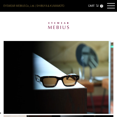
EYEWEAR MEBIUS Co., Ltd. | SHIBUYA & KUMAMOTO
CART
0