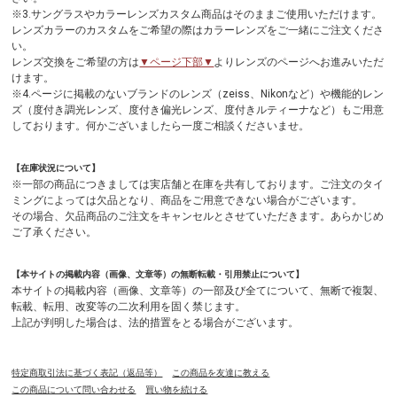
※3.サングラスやカラーレンズカスタム商品はそのままご使用いただけます。
レンズカラーのカスタムをご希望の際はカラーレンズをご一緒にご注文くださ
い。
レンズ交換をご希望の方は
▼ページ下部▼
よりレンズのページへお進みいただ
けます。
※4.ページに掲載のないブランドのレンズ（zeiss、Nikonなど）や機能的レン
ズ（度付き調光レンズ、度付き偏光レンズ、度付きルティーナなど）もご用意
しております。何かございましたら一度ご相談くださいませ。
【在庫状況について】
※一部の商品につきましては実店舗と在庫を共有しております。ご注文のタイ
ミングによっては欠品となり、商品をご用意できない場合がございます。
その場合、欠品商品のご注文をキャンセルとさせていただきます。あらかじめ
ご了承ください。
【本サイトの掲載内容（画像、文章等）の無断転載・引用禁止について】
本サイトの掲載内容（画像、文章等）の一部及び全てについて、無断で複製、
転載、転用、改変等の二次利用を固く禁じます。
上記が判明した場合は、法的措置をとる場合がございます。
特定商取引法に基づく表記（返品等）
この商品を友達に教える
この商品について問い合わせる
買い物を続ける