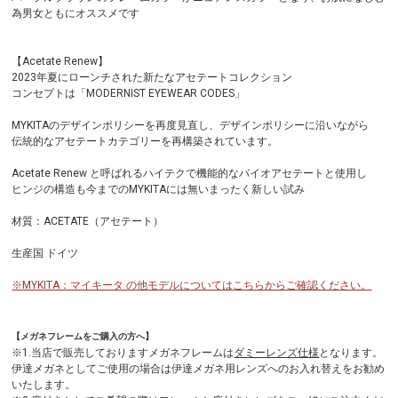
為男女ともにオススメです
【Acetate Renew】
2023年夏にローンチされた新たなアセテートコレクション
コンセプトは「MODERNIST EYEWEAR CODES」
MYKITAのデザインポリシーを再度見直し、デザインポリシーに沿いながら
伝統的なアセテートカテゴリーを再構築されています。
Acetate Renew と呼ばれるハイテクで機能的なバイオアセテートと使用し
ヒンジの構造も今までのMYKITAには無いまったく新しい試み
材質：ACETATE（アセテート）
生産国 ドイツ
※MYKITA：マイキータ の他モデルについてはこちらからご確認ください。
【メガネフレームをご購入の方へ】
※1.当店で販売しておりますメガネフレームは
ダミーレンズ仕様
となります。
伊達メガネとしてご使用の場合は伊達メガネ用レンズへのお入れ替えをお勧め
いたします。