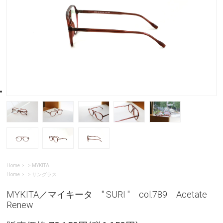
Home
>
MYKITA
Home
>
サングラス
MYKITA／マイキータ " SURI " col.789 Acetate
Renew