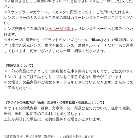
※2.度付きとしてご希望の際はフレームと度付きレンズをご一緒にご注文くだ
さい。
※3.サングラスやカラーレンズカスタム商品はそのままご使用いただけます。
レンズカラーのカスタムをご希望の際はカラーレンズをご一緒にご注文くださ
い。
レンズ交換をご希望の方は
▼ページ下部▼
よりレンズのページへお進みいただ
けます。
※4.ページに掲載のないブランドのレンズ（zeiss、Nikonなど）や機能的レン
ズ（度付き調光レンズ、度付き偏光レンズ、度付きルティーナなど）もご用意
しております。何かございましたら一度ご相談くださいませ。
【在庫状況について】
※一部の商品につきましては実店舗と在庫を共有しております。ご注文のタイ
ミングによっては欠品となり、商品をご用意できない場合がございます。
その場合、欠品商品のご注文をキャンセルとさせていただきます。あらかじめ
ご了承ください。
【本サイトの掲載内容（画像、文章等）の無断転載・引用禁止について】
本サイトの掲載内容（画像、文章等）の一部及び全てについて、無断で複製、
転載、転用、改変等の二次利用を固く禁じます。
上記が判明した場合は、法的措置をとる場合がございます。
特定商取引法に基づく表記（返品等）
この商品を友達に教える