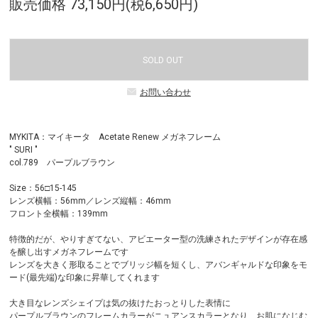
販売価格 73,150円(税6,650円)
SOLD OUT
お問い合わせ
MYKITA：マイキータ Acetate Renew メガネフレーム
" SURI "
col.789 パープルブラウン
Size：56□15-145
レンズ横幅：56mm／レンズ縦幅：46mm
フロント全横幅：139mm
特徴的だが、やりすぎてない、アビエーター型の洗練されたデザインが存在感
を醸し出すメガネフレームです
レンズを大きく形取ることでブリッジ幅を短くし、アバンギャルドな印象をモ
ード(最先端)な印象に昇華してくれます
大き目なレンズシェイプは気の抜けたおっとりした表情に
パープルブラウンのフレームカラーがニュアンスカラーとなり、お肌になじむ