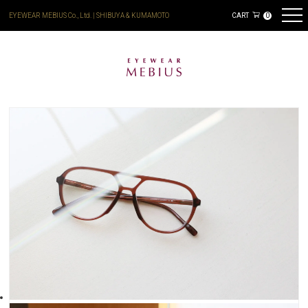
EYEWEAR MEBIUS Co., Ltd. | SHIBUYA & KUMAMOTO
CART
0