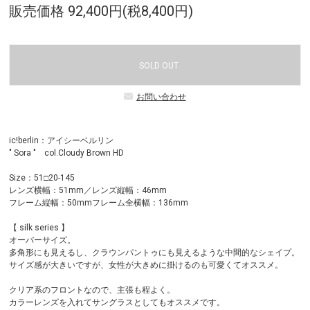
販売価格 92,400円(税8,400円)
SOLD OUT
お問い合わせ
ic!berlin：アイシーベルリン
" Sora " col.Cloudy Brown HD
Size：51□20-145
レンズ横幅：51mm／レンズ縦幅：46mm
フレーム縦幅：50mmフレーム全横幅：136mm
【 silk series 】
オーバーサイズ。
多角形にも見えるし、クラウンパントゥにも見えるような中間的なシェイプ。
サイズ感が大きいですが、女性が大きめに掛けるのも可愛くてオススメ。
クリア系のフロントなので、主張も程よく。
カラーレンズを入れてサングラスとしてもオススメです。