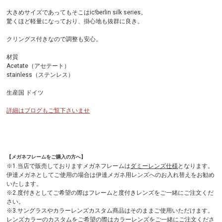
大きめサイズであってもそこはic!berlin silk series。
驚くほど軽量になっており、掛心地も抜群に良き。
クリングス付きなので調整も安心。
材質
Acetate（アセテート）
stainless（ステンレス）
生産国 ドイツ
詳細はブログもご覧下さいませ
【メガネフレームをご購入の方へ】
※1.当店で販売しておりますメガネフレームは
ダミーレンズ仕様
となります。
伊達メガネとしてご使用の場合は伊達メガネ用レンズへのお入れ替えをお勧め
いたします。
※2.度付きとしてご希望の際はフレームと度付きレンズをご一緒にご注文くだ
さい。
※3.サングラスやカラーレンズカスタム商品はそのままご使用いただけます。
レンズカラーのカスタムをご希望の際はカラーレンズをご一緒にご注文くださ