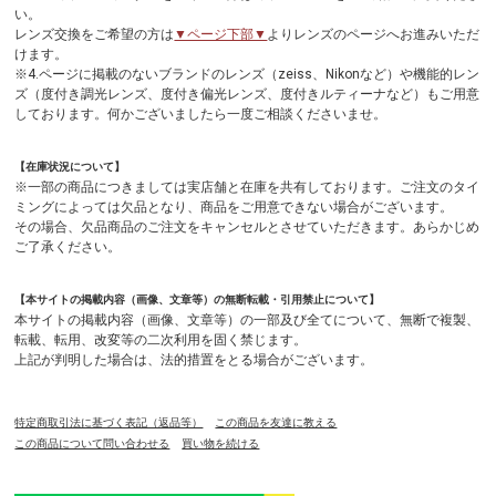
い。
レンズ交換をご希望の方は
▼ページ下部▼
よりレンズのページへお進みいただ
けます。
※4.ページに掲載のないブランドのレンズ（zeiss、Nikonなど）や機能的レン
ズ（度付き調光レンズ、度付き偏光レンズ、度付きルティーナなど）もご用意
しております。何かございましたら一度ご相談くださいませ。
【在庫状況について】
※一部の商品につきましては実店舗と在庫を共有しております。ご注文のタイ
ミングによっては欠品となり、商品をご用意できない場合がございます。
その場合、欠品商品のご注文をキャンセルとさせていただきます。あらかじめ
ご了承ください。
【本サイトの掲載内容（画像、文章等）の無断転載・引用禁止について】
本サイトの掲載内容（画像、文章等）の一部及び全てについて、無断で複製、
転載、転用、改変等の二次利用を固く禁じます。
上記が判明した場合は、法的措置をとる場合がございます。
特定商取引法に基づく表記（返品等）
この商品を友達に教える
この商品について問い合わせる
買い物を続ける