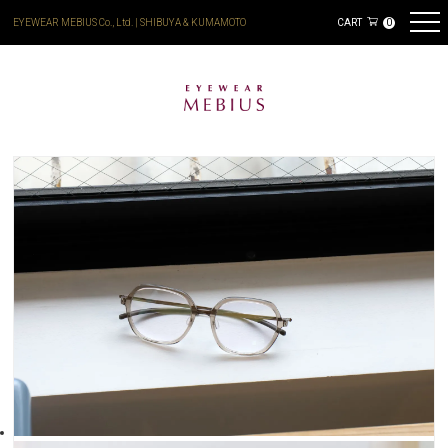
EYEWEAR MEBIUS Co., Ltd. | SHIBUYA & KUMAMOTO
CART
0