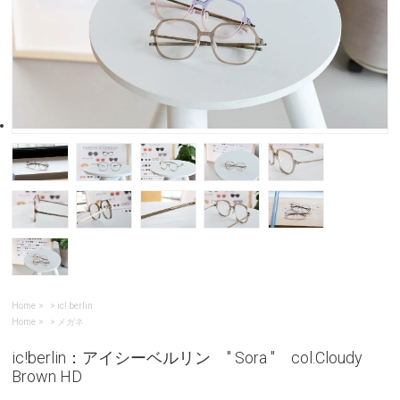
Home
>
ic! berlin
Home
>
メガネ
ic!berlin：アイシーベルリン " Sora " col.Cloudy
Brown HD