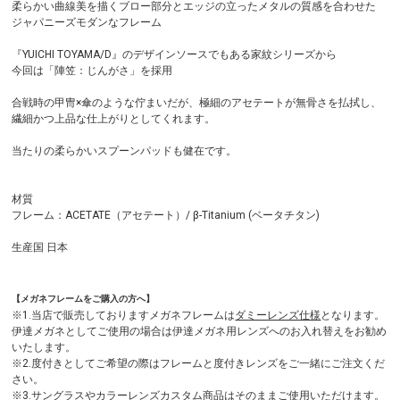
柔らかい曲線美を描くブロー部分とエッジの立ったメタルの質感を合わせた
ジャパニーズモダンなフレーム
『YUICHI TOYAMA/D』のデザインソースでもある家紋シリーズから
今回は「陣笠：じんがさ」を採用
合戦時の甲冑×傘のような佇まいだが、極細のアセテートが無骨さを払拭し、
繊細かつ上品な仕上がりとしてくれます。
当たりの柔らかいスプーンパッドも健在です。
材質
フレーム：ACETATE（アセテート）/ β-Titanium (ベータチタン)
生産国 日本
【メガネフレームをご購入の方へ】
※1.当店で販売しておりますメガネフレームは
ダミーレンズ仕様
となります。
伊達メガネとしてご使用の場合は伊達メガネ用レンズへのお入れ替えをお勧め
いたします。
※2.度付きとしてご希望の際はフレームと度付きレンズをご一緒にご注文くだ
さい。
※3.サングラスやカラーレンズカスタム商品はそのままご使用いただけます。