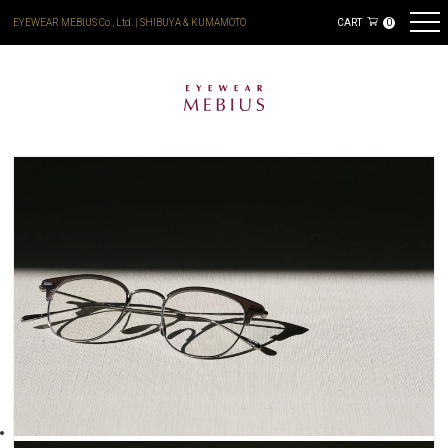
EYEWEAR MEBIUS Co., Ltd. | SHIBUYA & KUMAMOTO
CART
0