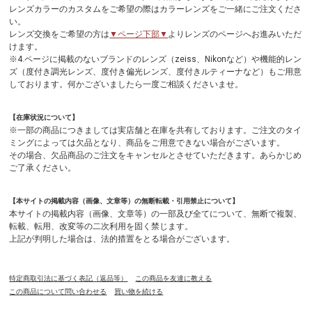
レンズカラーのカスタムをご希望の際はカラーレンズをご一緒にご注文くださ
い。
レンズ交換をご希望の方は
▼ページ下部▼
よりレンズのページへお進みいただ
けます。
※4.ページに掲載のないブランドのレンズ（zeiss、Nikonなど）や機能的レン
ズ（度付き調光レンズ、度付き偏光レンズ、度付きルティーナなど）もご用意
しております。何かございましたら一度ご相談くださいませ。
【在庫状況について】
※一部の商品につきましては実店舗と在庫を共有しております。ご注文のタイ
ミングによっては欠品となり、商品をご用意できない場合がございます。
その場合、欠品商品のご注文をキャンセルとさせていただきます。あらかじめ
ご了承ください。
【本サイトの掲載内容（画像、文章等）の無断転載・引用禁止について】
本サイトの掲載内容（画像、文章等）の一部及び全てについて、無断で複製、
転載、転用、改変等の二次利用を固く禁じます。
上記が判明した場合は、法的措置をとる場合がございます。
特定商取引法に基づく表記（返品等）
この商品を友達に教える
この商品について問い合わせる
買い物を続ける