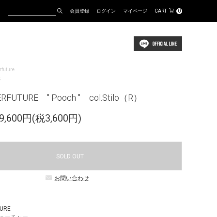
会員登録
ログイン
マイページ
CART
0
rfuture
ス
RFUTURE " Pooch " col.Stilo（R）
,600円(税3,600円)
SOLD OUT
お問い合わせ
URE