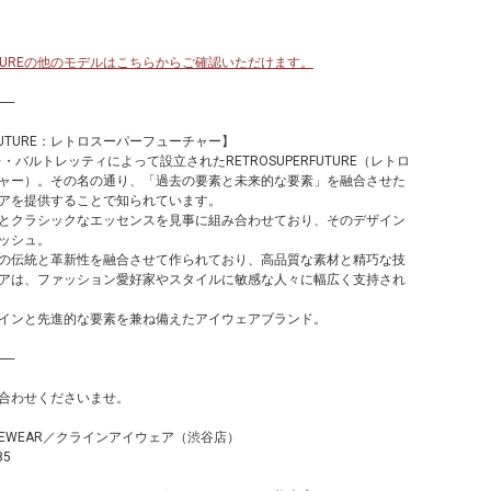
RFUTUREの他のモデルはこちらからご確認いただけます。
-----
RFUTURE：レトロスーパーフューチャー】
レ・バルトレッティによって設立されたRETROSUPERFUTURE（レトロ
ャー）。その名の通り、「過去の要素と未来的な要素」を融合させた
アを提供することで知られています。
とクラシックなエッセンスを見事に組み合わせており、そのデザイン
ッシュ。
の伝統と革新性を融合させて作られており、高品質な素材と精巧な技
アは、ファッション愛好家やスタイルに敏感な人々に幅広く支持され
インと先進的な要素を兼ね備えたアイウェアブランド。
-----
合わせくださいませ。
 EYEWEAR／クラインアイウェア（渋谷店）
85