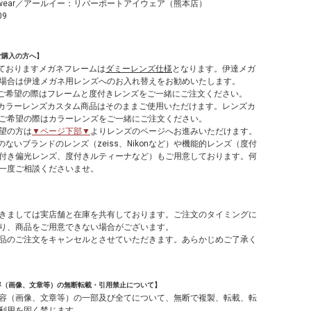
ort eyewear／アールイー：リバーポートアイウェア（熊本店）
09
ご購入の方へ】
しておりますメガネフレームは
ダミーレンズ仕様
となります。伊達メガ
場合は伊達メガネ用レンズへのお入れ替えをお勧めいたします。
てご希望の際はフレームと度付きレンズをご一緒にご注文ください。
やカラーレンズカスタム商品はそのままご使用いただけます。レンズカ
ご希望の際はカラーレンズをご一緒にご注文ください。
望の方は
▼ページ下部▼
よりレンズのページへお進みいただけます。
のないブランドのレンズ（zeiss、Nikonなど）や機能的レンズ（度付
付き偏光レンズ、度付きルティーナなど）もご用意しております。何
一度ご相談くださいませ。
】
きましては実店舗と在庫を共有しております。ご注文のタイミングに
り、商品をご用意できない場合がございます。
品のご注文をキャンセルとさせていただきます。あらかじめご了承く
容（画像、文章等）の無断転載・引用禁止について】
容（画像、文章等）の一部及び全てについて、無断で複製、転載、転
利用を固く禁じます。