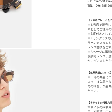
Re: Riverp
TEL：096-285-90
【メガネフレームを
※1.当店で販売
ネとしてご使用の
※2.度付きとし
※3.サングラス
ラーのカスタムを
レンズ交換をご希
※4.ページに掲載
き調光レンズ、度
かございましたら
【在庫状況について
※一部の商品につ
よっては欠品とな
その場合、欠品商
ださい。
【本サイトの掲載内
本サイトの掲載内
用、改変等の二次