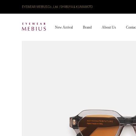
EYEWEAR MEBIUS Co., Ltd. | SHIBUYA & KUMAMOTO
New Arrival
Brand
About Us
Contac