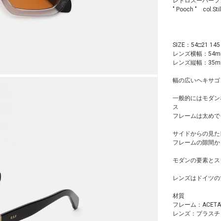
レトロスーパーフ
" Pooch " c
SIZE：54□21 145
レンズ横幅：54m
レンズ縦幅：35m
幅の広いヘキサゴン
一般的にはモダン
ス
フレームは太めで
サイドからの見た
フレームの隙間か
モダンの要素とス
レンズはドイツのツ
材質
フレーム：ACET
レンズ：プラスチ