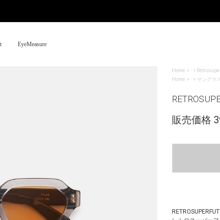
t
EyeMeasure
Home
>
Retrosupe
Home
>
サングラ
RETROSUPE
販売価格 39
RETROSUPERFUT