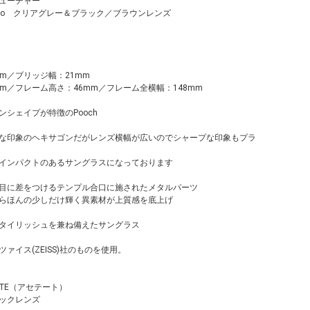
ューチャー
ol.Stilo クリアグレー＆ブラック／ブラウンレンズ
m／ブリッジ幅：21mm
m／フレーム高さ：46mm／フレーム全横幅：148mm
シェイプが特徴のPooch
な印象のヘキサゴンだがレンズ横幅が広いのでシャープな印象もプラ
インパクトのあるサングラスになっております
目に差をつけるテンプル合口に施されたメタルパーツ
らほんの少しだけ輝く異素材が上質感を底上げ
タイリッシュを兼ね備えたサングラス
ァイス(ZEISS)社のものを使用。
ATE（アセテート）
ックレンズ