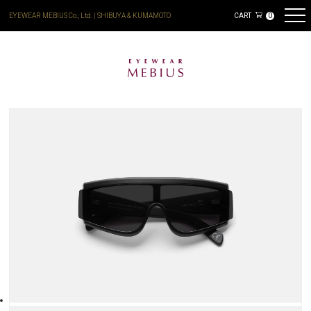
EYEWEAR MEBIUS Co., Ltd. | SHIBUYA & KUMAMOTO
CART
0