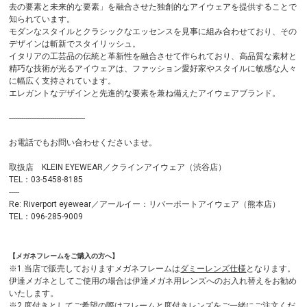
去の要素と未来的な要素」を融合させた独創的なアイウェアを提供することで
知られています。
モダンなスタイルとクラシックなエッセンスを見事に組み合わせており、その
デザインは斬新でスタイリッシュ。
イタリアの工芸品の伝統と革新性を融合させて作られており、高品質な素材と
精巧な技術が光るアイウェアは、ファッション愛好家やスタイルに敏感な人々
に幅広く支持されています。
エレガントなデザインと先進的な要素を兼ね備えたアイウェアブランド。
-------------------------------------
お電話でもお問い合わせくださいませ。
取扱店 KLEIN EYEWEAR／クラインアイウェア（渋谷店）
TEL：03-5458-8185
-----
Re: Riverport eyewear／アールイー：リバーポートアイウェア（熊本店）
TEL：096-285-9009
【メガネフレームをご購入の方へ】
※1.当店で販売しておりますメガネフレームは
ダミーレンズ仕様
となります。
伊達メガネとしてご使用の場合は伊達メガネ用レンズへのお入れ替えをお勧め
いたします。
※2.度付きとしてご希望の際はフレームと度付きレンズをご一緒にご注文くだ