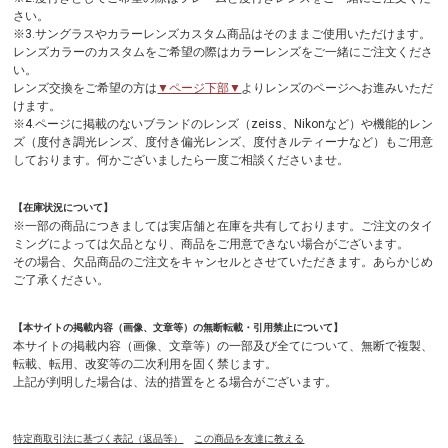
さい。
※3.サングラスやカラーレンズカスタム商品はそのままご使用いただけます。
レンズカラーのカスタムをご希望の際はカラーレンズをご一緒にご注文くださ
い。
レンズ交換をご希望の方は
▼ページ下部▼
よりレンズのページへお進みいただ
けます。
※4.ページに掲載のないブランドのレンズ（zeiss、Nikonなど）や機能的レン
ズ（度付き調光レンズ、度付き偏光レンズ、度付きルティーナなど）もご用意
しております。何かございましたら一度ご相談くださいませ。
【在庫状況について】
※一部の商品につきましては実店舗と在庫を共有しております。ご注文のタイ
ミングによっては欠品となり、商品をご用意できない場合がございます。
その場合、欠品商品のご注文をキャンセルとさせていただきます。あらかじめ
ご了承ください。
【本サイトの掲載内容（画像、文章等）の無断転載・引用禁止について】
本サイトの掲載内容（画像、文章等）の一部及び全てについて、無断で複製、
転載、転用、改変等の二次利用を固く禁じます。
上記が判明した場合は、法的措置をとる場合がございます。
特定商取引法に基づく表記（返品等）
この商品を友達に教える