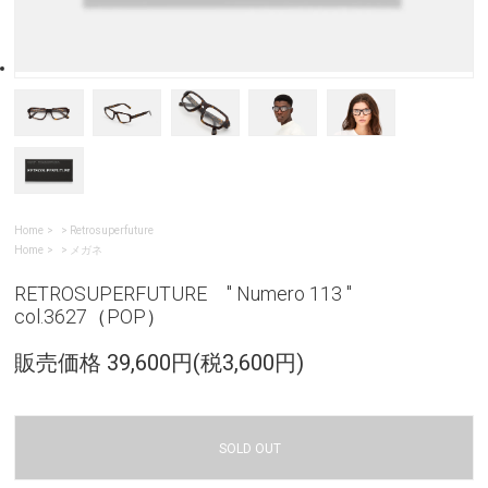
Home
>
Retrosuperfuture
Home
>
メガネ
RETROSUPERFUTURE " Numero 113 "
col.3627（POP）
販売価格 39,600円(税3,600円)
SOLD OUT