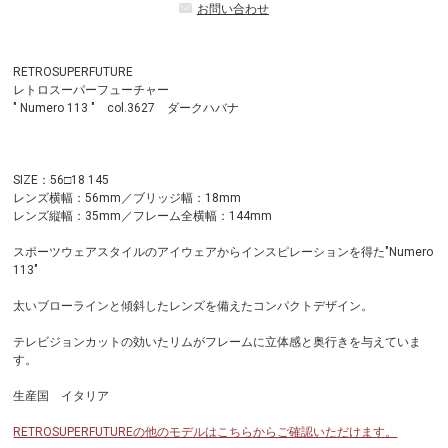
お問い合わせ
RETROSUPERFUTURE
レトロスーパーフューチャー
" Numero 113 " col.3627 ダークハバナ
SIZE：56□18 145
レンズ横幅：56mm／ブリッジ幅：18mm
レンズ縦幅：35mm／フレーム全横幅：144mm
スポーツウェアスタイルのアイウェアからインスピレーションを得た"Numero
113"
太いブローラインと傾斜したレンズを備えたコンパクトデザイン。
テレビジョンカットの効いたリムがフレームに立体感と奥行きを与えていま
す。
生産国 イタリア
RETROSUPERFUTUREの他のモデルはこちらからご確認いただけます。