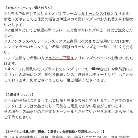
【メガネフレームをご購入の方へ】
※1.当店で販売しておりますメガネフレームは
ダミーレンズ仕様
となります。
伊達メガネとしてご使用の場合は伊達メガネ用レンズへのお入れ替えをお勧め
いたします。
※2.度付きとしてご希望の際はフレームと度付きレンズをご一緒にご注文くだ
さい。
※3.サングラスやカラーレンズカスタム商品はそのままご使用いただけます。
レンズカラーのカスタムをご希望の際はカラーレンズをご一緒にご注文くださ
い。
レンズ交換をご希望の方は
▼ページ下部▼
よりレンズのページへお進みいただ
けます。
※4.ページに掲載のないブランドのレンズ（zeiss、Nikonなど）や機能的レン
ズ（度付き調光レンズ、度付き偏光レンズ、度付きルティーナなど）もご用意
しております。何かございましたら一度ご相談くださいませ。
【在庫状況について】
※一部の商品につきましては実店舗と在庫を共有しております。ご注文のタイ
ミングによっては欠品となり、商品をご用意できない場合がございます。
その場合、欠品商品のご注文をキャンセルとさせていただきます。あらかじめ
ご了承ください。
【本サイトの掲載内容（画像、文章等）の無断転載・引用禁止について】
本サイトの掲載内容（画像、文章等）の一部及び全てについて、無断で複製、