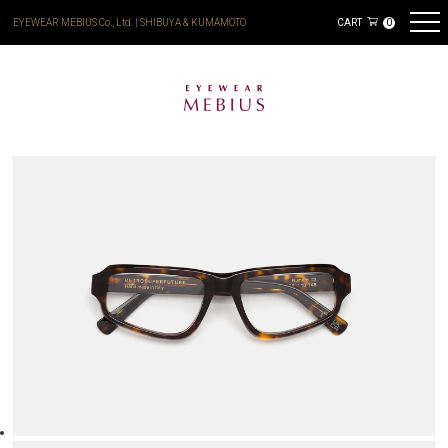
EYEWEAR MEBIUS Co., Ltd. | SHIBUYA & KUMAMOTO
CART
0