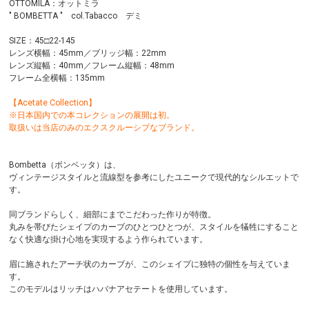
OTTOMILA：オットミラ
" BOMBETTA " col.Tabacco デミ
SIZE：45□22-145
レンズ横幅：45mm／ブリッジ幅：22mm
レンズ縦幅：40mm／フレーム縦幅：48mm
フレーム全横幅：135mm
【Acetate Collection】
※日本国内での本コレクションの展開は初。
取扱いは当店のみのエクスクルーシブなブランド。
Bombetta（ボンベッタ）は、
ヴィンテージスタイルと流線型を参考にしたユニークで現代的なシルエットで
す。
同ブランドらしく、細部にまでこだわった作りが特徴。
丸みを帯びたシェイプのカーブのひとつひとつが、スタイルを犠牲にすること
なく快適な掛け心地を実現するよう作られています。
眉に施されたアーチ状のカーブが、このシェイプに独特の個性を与えていま
す。
このモデルはリッチはハバナアセテートを使用しています。