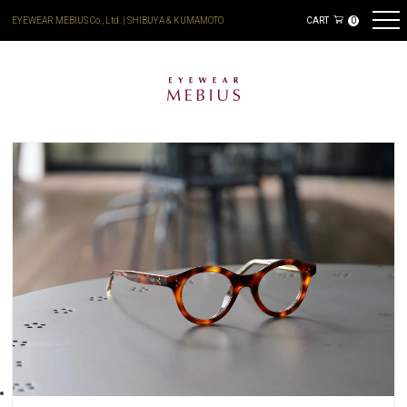
EYEWEAR MEBIUS Co., Ltd. | SHIBUYA & KUMAMOTO
CART
0