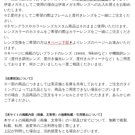
伊達メガネとしてご使用の場合は伊達メガネ用レンズへのお入れ替えをお勧め
いたします。
※2.度付きとしてご希望の際はフレームと度付きレンズをご一緒にご注文くだ
さい。
※3.サングラスやカラーレンズカスタム商品はそのままご使用いただけます。
レンズカラーのカスタムをご希望の際はカラーレンズをご一緒にご注文くださ
い。
レンズ交換をご希望の方は
▼ページ下部▼
よりレンズのページへお進みいただ
けます。
※4.ページに掲載のないブランドのレンズ（zeiss、Nikonなど）や機能的レン
ズ（度付き調光レンズ、度付き偏光レンズ、度付きルティーナなど）もご用意
しております。何かございましたら一度ご相談くださいませ。
【在庫状況について】
※一部の商品につきましては実店舗と在庫を共有しております。ご注文のタイ
ミングによっては欠品となり、商品をご用意できない場合がございます。
その場合、欠品商品のご注文をキャンセルとさせていただきます。あらかじめ
ご了承ください。
【本サイトの掲載内容（画像、文章等）の無断転載・引用禁止について】
本サイトの掲載内容（画像、文章等）の一部及び全てについて、無断で複製、
転載、転用、改変等の二次利用を固く禁じます。
上記が判明した場合は、法的措置をとる場合がございます。