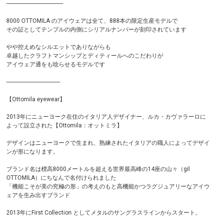
---------------------------------------
8000 OTTOMILA のアイウェアは全て、888本の限定生産モデルで
その証としてテンプルの内側にシリアルナンバーが刻印されています
やや控えめなシルエットでありながらも
卓越したクラフトマンシップとディティールへのこだわりが
アイウェア通をも唸らせるモデルです
-------------------------------------
【Ottomila eyewear】
2013年にニューヨーク在住のイタリア人デザイナー、ルカ・カヴァラーロに
よって設立された【Ottomila：オットミラ】
デザインはニューヨークで生まれ、熟練されたイタリアの職人によってデザイ
ンが形になります。
ブランド名は標高8000メートルを超える世界最高峰の14座の山々（gil
OTTOMILA）にちなんで名付けられました
「機能こそが美の究極の形」の考えのもと高機能かつラグジュアリーなアイウ
ェアを生み出すブランド
2013年にFirst Collection としてメタルのサングラスラインからスタート。