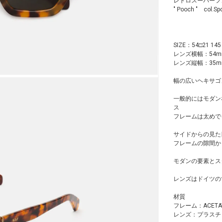
レトロスーパーフ
" Pooch " co
SIZE：54□21 145
レンズ横幅：54m
レンズ縦幅：35m
幅の広いヘキサゴン
一般的にはモダン
ス
フレームは太めで
サイドからの見た
フレームの隙間か
モダンの要素とス
レンズはドイツのツ
材質
フレーム：ACET
レンズ：プラスチ