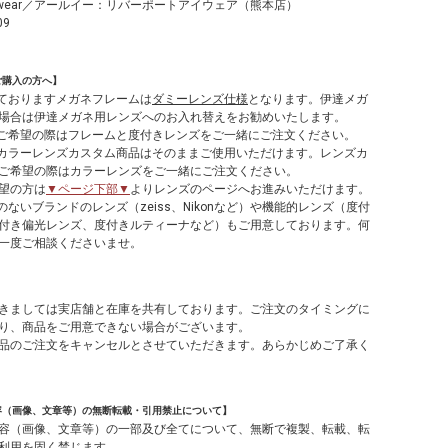
ort eyewear／アールイー：リバーポートアイウェア（熊本店）
09
ご購入の方へ】
しておりますメガネフレームは
ダミーレンズ仕様
となります。伊達メガ
場合は伊達メガネ用レンズへのお入れ替えをお勧めいたします。
てご希望の際はフレームと度付きレンズをご一緒にご注文ください。
やカラーレンズカスタム商品はそのままご使用いただけます。レンズカ
ご希望の際はカラーレンズをご一緒にご注文ください。
望の方は
▼ページ下部▼
よりレンズのページへお進みいただけます。
のないブランドのレンズ（zeiss、Nikonなど）や機能的レンズ（度付
付き偏光レンズ、度付きルティーナなど）もご用意しております。何
一度ご相談くださいませ。
】
きましては実店舗と在庫を共有しております。ご注文のタイミングに
り、商品をご用意できない場合がございます。
品のご注文をキャンセルとさせていただきます。あらかじめご了承く
容（画像、文章等）の無断転載・引用禁止について】
容（画像、文章等）の一部及び全てについて、無断で複製、転載、転
利用を固く禁じます。