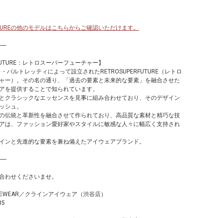
RFUTUREの他のモデルはこちらからご確認いただけます。
-----
RFUTURE：レトロスーパーフューチャー】
レ・バルトレッティによって設立されたRETROSUPERFUTURE（レトロ
ャー）。その名の通り、「過去の要素と未来的な要素」を融合させた
アを提供することで知られています。
とクラシックなエッセンスを見事に組み合わせており、そのデザイン
ッシュ。
の伝統と革新性を融合させて作られており、高品質な素材と精巧な技
アは、ファッション愛好家やスタイルに敏感な人々に幅広く支持され
インと先進的な要素を兼ね備えたアイウェアブランド。
-----
合わせくださいませ。
 EYEWEAR／クラインアイウェア（渋谷店）
85