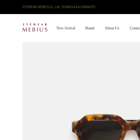
EYEWEAR MEBIUS Co., Ltd. | SHIBUYA & KUMAMOTO
New Arrival
Brand
About Us
Contac