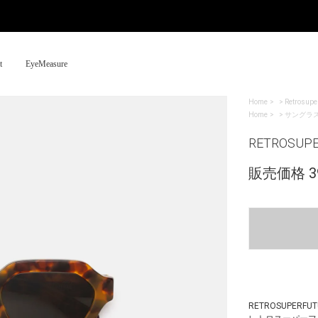
t
EyeMeasure
Home
>
Retrosupe
Home
>
サングラ
RETROSUPER
販売価格 39
RETROSUPERFUT