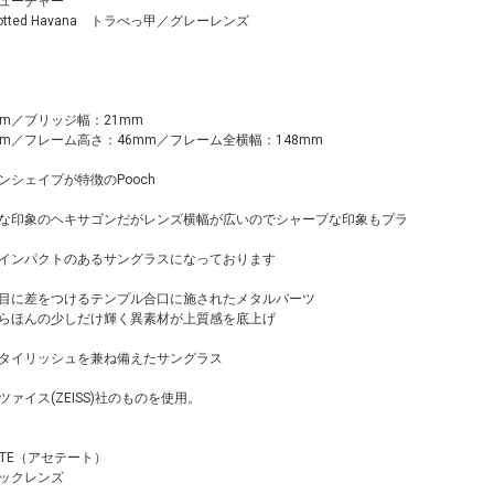
ューチャー
l.Spotted Havana トラべっ甲／グレーレンズ
m／ブリッジ幅：21mm
m／フレーム高さ：46mm／フレーム全横幅：148mm
シェイプが特徴のPooch
な印象のヘキサゴンだがレンズ横幅が広いのでシャープな印象もプラ
インパクトのあるサングラスになっております
目に差をつけるテンプル合口に施されたメタルパーツ
らほんの少しだけ輝く異素材が上質感を底上げ
タイリッシュを兼ね備えたサングラス
ァイス(ZEISS)社のものを使用。
ATE（アセテート）
ックレンズ