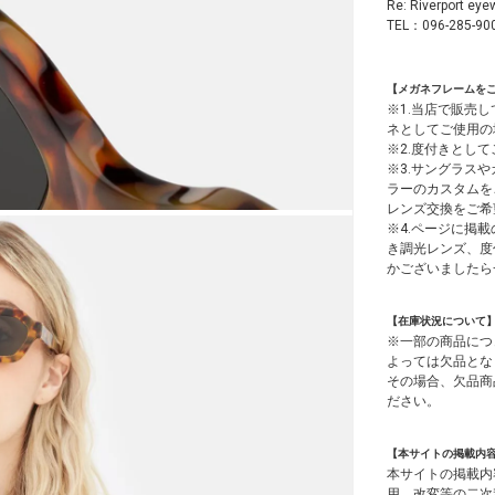
Re: Riverp
TEL：096-285-90
【メガネフレームを
※1.当店で販売
ネとしてご使用の
※2.度付きとし
※3.サングラス
ラーのカスタムを
レンズ交換をご希
※4.ページに掲載
き調光レンズ、度
かございましたら
【在庫状況について
※一部の商品につ
よっては欠品とな
その場合、欠品商
ださい。
【本サイトの掲載内
本サイトの掲載内
用、改変等の二次