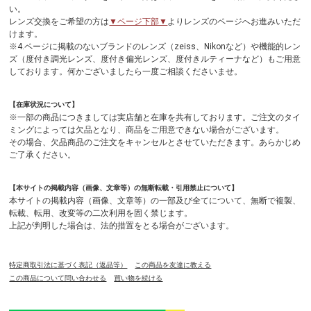
い。
レンズ交換をご希望の方は
▼ページ下部▼
よりレンズのページへお進みいただ
けます。
※4.ページに掲載のないブランドのレンズ（zeiss、Nikonなど）や機能的レン
ズ（度付き調光レンズ、度付き偏光レンズ、度付きルティーナなど）もご用意
しております。何かございましたら一度ご相談くださいませ。
【在庫状況について】
※一部の商品につきましては実店舗と在庫を共有しております。ご注文のタイ
ミングによっては欠品となり、商品をご用意できない場合がございます。
その場合、欠品商品のご注文をキャンセルとさせていただきます。あらかじめ
ご了承ください。
【本サイトの掲載内容（画像、文章等）の無断転載・引用禁止について】
本サイトの掲載内容（画像、文章等）の一部及び全てについて、無断で複製、
転載、転用、改変等の二次利用を固く禁じます。
上記が判明した場合は、法的措置をとる場合がございます。
特定商取引法に基づく表記（返品等）
この商品を友達に教える
この商品について問い合わせる
買い物を続ける