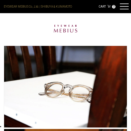
EYEWEAR MEBIUS Co., Ltd. | SHIBUYA & KUMAMOTO
CART
0