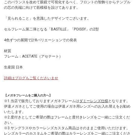
このバランスを改めて眼鏡で可視化するべく、フロントの智飾りからテンプル
の芯の先端に向けて筋模様を設けてあります。
「見られること」を意識したデザインでございます。
セルフレーム第二弾となる「BASTILLE」「POISSY」の2型
4色ずつの展開で計8バリエーションでの発表
材質
フレーム：ACETATE（アセテート）
生産国 日本
詳細はブログもご覧くださいませ
【メガネフレームをご購入の方へ】
※1.当店で販売しておりますメガネフレームは
ダミーレンズ仕様
となります。
伊達メガネとしてご使用の場合は伊達メガネ用レンズへのお入れ替えをお勧め
いたします。
※2.度付きとしてご希望の際はフレームと度付きレンズをご一緒にご注文くだ
さい。
※3.サングラスやカラーレンズカスタム商品はそのままご使用いただけます。
レンズカラーのカスタムをご希望の際はカラーレンズをご一緒にご注文くださ