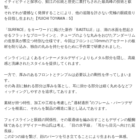
イティビティと探求心、鯖江の伝統と歴史に裏打ちされた最高峰の技術と叡
智。
それぞれが遺憾なく発揮することにより、他の追随を許さない究極の眼鏡造り
を目指し生まれた【YUICHI TOYAMA：5】
「SURFACE」をキーワードに掲げた新作「BASTILLE」は、湖の水面を想起さ
せるフラットなブローラインと、チューブのような丸みをおびたアンダーリム
の造形美が際立つ特別な仕様です。今回はフロントに10mmのアセテートの板
材を削り込み、独自の丸みを持たせるために手作業で研磨されました。
インラインによくあるインナーメタルデザインよりもメタル部分を隠し、高級
感と洗練されたスタイルを提供してくれます。
一方で、厚みのあるフロントとテンプルは必要以上の剛性を伴ってしまいま
す。
その為 顔に触れる部分は厚みを落とし、耳に掛かる部分は細く丸めるなどフ
ィッティングしやすさを追求してあります。
素材が持つ特性、加工や工程を考慮した” 適材適所 ”のフレーム・パーツデザ
インを根底に、それらを製品の構造に落とし込んであります。
フェイスラインと眼鏡の関係性、その最適値を編み出すこともデザインの醍醐
味であるとデザイナー外山氏は考え、「目の水平線」「耳から目元へ向けた延
長線」
この2つの線を繋げ、顔のパーツを引き立てることにより生まれる一体感。