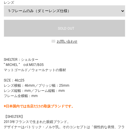
レンズ
SOLD OUT
お問い合わせ
SHELTER：シェルター
" MICHEL " col.M07/B05
マットゴールド／ウォールナットの瘤材
SIZE：46□25
レンズ横幅：46mm／ブリッジ幅：25mm
レンズ縦幅：mm／フレーム縦幅：mm
フレーム全横幅：mm
※日本国内では当店だけの取扱ブランドです。
【SHELTER】
2013年フランスで生まれた眼鏡ブランド。
デザイナーはパトリック・ノルゲ氏。そのコンセプトは「個性的な表情、フラ