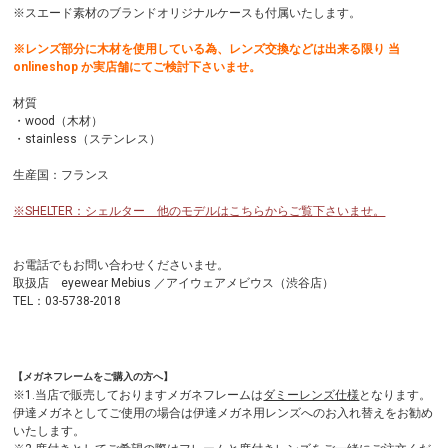
※スエード素材のブランドオリジナルケースも付属いたします。
※レンズ部分に木材を使用している為、レンズ交換などは出来る限り 当
onlineshop か実店舗にてご検討下さいませ。
材質
・wood（木材）
・stainless（ステンレス）
生産国：フランス
※SHELTER：シェルター 他のモデルはこちらからご覧下さいませ。
お電話でもお問い合わせくださいませ。
取扱店 eyewear Mebius ／アイウェアメビウス（渋谷店）
TEL：03-5738-2018
【メガネフレームをご購入の方へ】
※1.当店で販売しておりますメガネフレームは
ダミーレンズ仕様
となります。
伊達メガネとしてご使用の場合は伊達メガネ用レンズへのお入れ替えをお勧め
いたします。