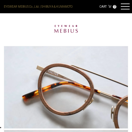
EYEWEAR MEBIUS Co., Ltd. | SHIBUYA & KUMAMOTO
CART
0