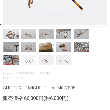
Home
>
OTHER BRANDS
>
SHELTER
Home
>
メガネ
SHELTER " MICHEL " col.M07/B05
販売価格 66,000円(税6,000円)