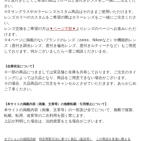
※2.度付きとしてご希望の際はフレームと度付きレンズをご一緒にご注文くだ
さい。
※3.サングラスやカラーレンズカスタム商品はそのままご使用いただけます。
レンズカラーのカスタムをご希望の際はカラーレンズをご一緒にご注文くださ
い。
レンズ交換をご希望の方は
▼ページ下部▼
よりレンズのページへお進みいただ
けます。
※4.ページに掲載のないブランドのレンズ（zeiss、Nikonなど）や機能的レン
ズ（度付き調光レンズ、度付き偏光レンズ、度付きルティーナなど）もご用意
しております。何かございましたら一度ご相談くださいませ。
【在庫状況について】
※一部の商品につきましては実店舗と在庫を共有しております。ご注文のタイ
ミングによっては欠品となり、商品をご用意できない場合がございます。
その場合、欠品商品のご注文をキャンセルとさせていただきます。あらかじめ
ご了承ください。
【本サイトの掲載内容（画像、文章等）の無断転載・引用禁止について】
本サイトの掲載内容（画像、文章等）の一部及び全てについて、無断で複製、
転載、転用、改変等の二次利用を固く禁じます。
上記が判明した場合は、法的措置をとる場合がございます。
オプションの値段詳細
特定商取引法に基づく表記（返品等）
この商品を友達に教える