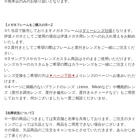
※熊本店のみのお取り扱いとなります。
【メガネフレームをご購入の方へ】
※1.当店で販売しておりますメガネフレームは
ダミーレンズ仕様
となります。
伊達メガネとしてご使用の場合は伊達メガネ用レンズへのお入れ替えをお勧め
いたします。
※2.度付きとしてご希望の際はフレームと度付きレンズをご一緒にご注文くだ
さい。
※3.サングラスやカラーレンズカスタム商品はそのままご使用いただけます。
レンズカラーのカスタムをご希望の際はカラーレンズをご一緒にご注文くださ
い。
レンズ交換をご希望の方は
▼ページ下部▼
よりレンズのページへお進みいただ
けます。
※4.ページに掲載のないブランドのレンズ（zeiss、Nikonなど）や機能的レン
ズ（度付き調光レンズ、度付き偏光レンズ、度付きルティーナなど）もご用意
しております。何かございましたら一度ご相談くださいませ。
【在庫状況について】
※一部の商品につきましては実店舗と在庫を共有しております。ご注文のタイ
ミングによっては欠品となり、商品をご用意できない場合がございます。
その場合、欠品商品のご注文をキャンセルとさせていただきます。あらかじめ
ご了承ください。