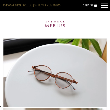
EYEWEAR MEBIUS Co., Ltd. | SHIBUYA & KUMAMOTO
CART
0