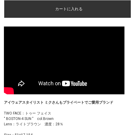
アイウェアスタイリスト ミクさんもプライベートでご愛用ブランド
TWO FACE：トゥー フェイス
" BOSTON-4 SUN " col.Brown
Lens：ライトブラウン 濃度：28％
Size：51□17-154