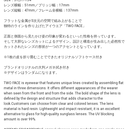
レンズ横幅：51mm／ブリッジ幅：17mm
レンズ縦幅：47mm／フレーム全横幅：137mm
フラットな金属が3次元の空間で組み上がることで
独特のラインを作り上げたアイウエア「TWO FACE」
正面と側面から見たかけ姿の印象が変わるといった性格を持っています。
そして大胆なレンズカットによるデザイン。設計と構造が生み出した必然性で
カットされたレンズの形状が一つのアクセントとなっています。
※1枚の皮を折り畳むことでできたオリジナルソフトケース付き
ブランドオリジナルの大判メガネ拭き付き
※デザインはランダムになります。
TWO FACE is eyewear that features unique lines created by assembling flat
metal in three dimensions. It offers different appearances of the wearer
when seen from the front and from the side. The bold shape of the lens is
defined by the design and structure that adds character to the
look.Customers can choose from clear and colored lenses. The lens
material is hard resin. Lightweight and impact resistant, it is an excellent
alternative to glass for high-quality sunglass lenses. The UV blocking
amount is over 99%.