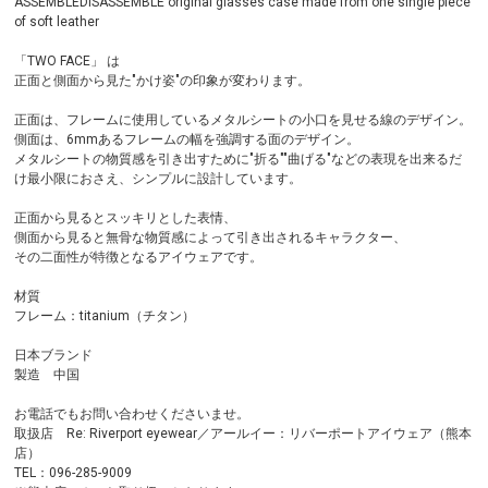
ASSEMBLEDISASSEMBLE original glasses case made from one single piece
of soft leather
「TWO FACE」 は
正面と側面から見た"かけ姿"の印象が変わります。
正面は、フレームに使用しているメタルシートの小口を見せる線のデザイン。
側面は、6mmあるフレームの幅を強調する面のデザイン。
メタルシートの物質感を引き出すために"折る""曲げる"などの表現を出来るだ
け最小限におさえ、シンプルに設計しています。
正面から見るとスッキリとした表情、
側面から見ると無骨な物質感によって引き出されるキャラクター、
その二面性が特徴となるアイウェアです。
材質
フレーム：titanium（チタン）
日本ブランド
製造 中国
お電話でもお問い合わせくださいませ。
取扱店 Re: Riverport eyewear／アールイー：リバーポートアイウェア（熊本
店）
TEL：096-285-9009