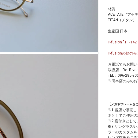
材質
ACETATE（アセ
TITAN（チタン）
生産国 日本
H-fusion " 
H-fusionの
お電話でもお問い
取扱店 Re: Ri
TEL：096-285-90
※熊本店のみのお
【メガネフレームを
※1.当店で販売
ネとしてご使用の
※2.度付きとし
※3.サングラス
ラーのカスタムを
レンズ交換をご希