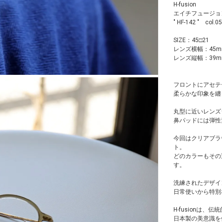
H-fusion
エイチフュージョ
" HF-142 " col.05
SIZE：45□21
レンズ横幅：45m
レンズ縦幅：39m
フロントにアセテ
柔らかな印象を纏
丸型に近いレンズ
鼻パッドには弾性
今回はクリアブラ
ト。
どのカラーもその
す。
洗練されたデザイン
日常使いから特別
H-fusionは
日本製の美意識を