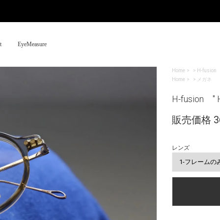
t
EyeMeasure
Home
>
H-fusion
Home
>
メガネ
H-fusion " 
販売価格 36
レンズ