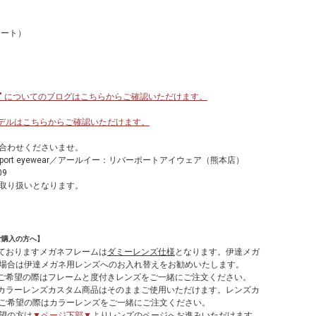
テート）
HF-142 " についてのブログはこちらからご確認いただけます。
他のモデルはこちらからご確認いただけます。
合わせくださいませ。
verport eyewear／アールイー：リバーポートアイウェア（熊本店）
09
取り扱いとなります。
ご購入の方へ】
しておりますメガネフレームは
ダミーレンズ仕様
となります。伊達メガ
場合は伊達メガネ用レンズへのお入れ替えをお勧めいたします。
てご希望の際はフレームと度付きレンズをご一緒にご注文ください。
やカラーレンズカスタム商品はそのままご使用いただけます。レンズカ
ご希望の際はカラーレンズをご一緒にご注文ください。
望の方は
▼ページ下部▼
よりレンズのページへお進みいただけます。