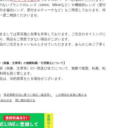
のないブランドのレンズ（zeiss、Nikonなど）や機能的レンズ（度付
付き偏光レンズ、度付きルティーナなど）もご用意しております。何
一度ご相談くださいませ。
】
きましては実店舗と在庫を共有しております。ご注文のタイミングに
り、商品をご用意できない場合がございます。
品のご注文をキャンセルとさせていただきます。あらかじめご了承く
容（画像、文章等）の無断転載・引用禁止について】
容（画像、文章等）の一部及び全てについて、無断で複製、転載、転
利用を固く禁じます。
合は、法的措置をとる場合がございます。
細
特定商取引法に基づく表記（返品等）
この商品を友達に教える
い合わせる
買い物を続ける