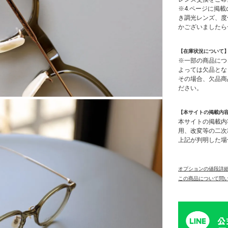
※4.ページに掲載
き調光レンズ、度
かございましたら
【在庫状況について
※一部の商品につ
よっては欠品とな
その場合、欠品商
ださい。
【本サイトの掲載内
本サイトの掲載内
用、改変等の二次
上記が判明した場
オプションの値段詳
この商品について問