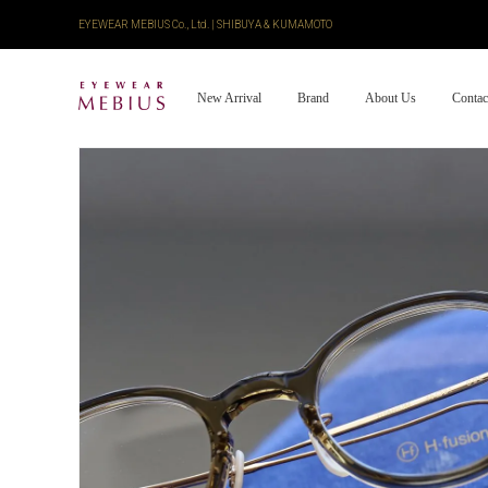
EYEWEAR MEBIUS Co., Ltd. | SHIBUYA & KUMAMOTO
New Arrival
Brand
About Us
Contac