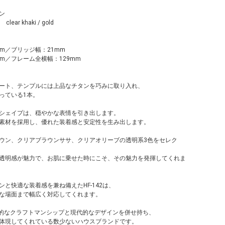
ン
 clear khaki / gold
m／ブリッジ幅：21mm
m／フレーム全横幅：129mm
ート、テンプルには上品なチタンを巧みに取り入れ、
っている1本。
シェイプは、穏やかな表情を引き出します。
素材を採用し、優れた装着感と安定性を生み出します。
ウン、クリアブラウンササ、クリアオリーブの透明系3色をセレク
透明感が魅力で、お肌に乗せた時にこそ、その魅力を発揮してくれま
と快適な装着感を兼ね備えたHF-142は、
な場面まで幅広く対応してくれます。
、伝統的なクラフトマンシップと現代的なデザインを併せ持ち、
体現してくれている数少ないハウスブランドです。