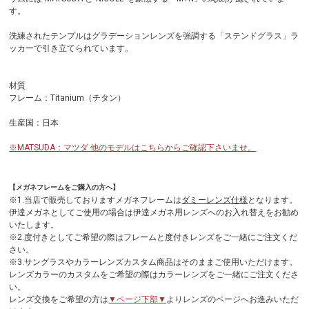
す。
洗練されたテンプルはグラデーションレンズを強調する「ステンドグラス」ラ
ッカーで引き立てられています。
材質
フレーム：Titanium（チタン）
生産国：日本
※MATSUDA：マツダ 他のモデルはこちらからご確認下さいませ。
【メガネフレームをご購入の方へ】
※1.当店で販売しておりますメガネフレームは
ダミーレンズ仕様
となります。
伊達メガネとしてご使用の場合は伊達メガネ用レンズへのお入れ替えをお勧め
いたします。
※2.度付きとしてご希望の際はフレームと度付きレンズをご一緒にご注文くだ
さい。
※3.サングラスやカラーレンズカスタム商品はそのままご使用いただけます。
レンズカラーのカスタムをご希望の際はカラーレンズをご一緒にご注文くださ
い。
レンズ交換をご希望の方は
▼ページ下部▼
よりレンズのページへお進みいただ