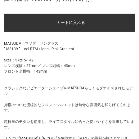
MATSUDA：マツダ サングラス
" M3139 " col.RTM / lens : Pink Gradient
Size：57□15-142
レンズ横幅：57mm／レンズ縦幅：43mm
フロント全横幅：143mm
クラシックなアビエーターシェイプをMATSUDAらしくモダナイズされたモデ
ル
抑揚のついた流線的なフロントシルエットは無骨な雰囲気を和らげてくれま
す。
超軽量のチタンを使用し、ライフスタイルに合った使いやすさを追求していま
す。
リムには"MATSUDA"と"NICOLE"を象徴する「M+N」の彫刻が施されていま