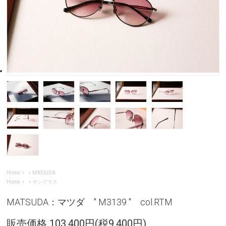
Home
>
MATSUDA
Home
>
サングラス
MATSUDA：マツダ " M3139 " col.RTM
販売価格 103,400円(税9,400円)