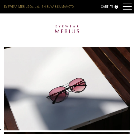
EYEWEAR MEBIUS Co., Ltd. | SHIBUYA & KUMAMOTO
CART
0