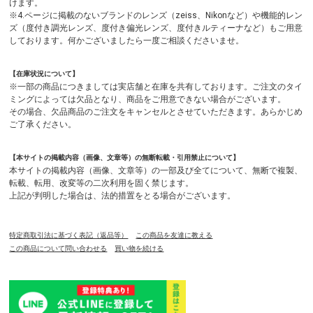
けます。
※4.ページに掲載のないブランドのレンズ（zeiss、Nikonなど）や機能的レン
ズ（度付き調光レンズ、度付き偏光レンズ、度付きルティーナなど）もご用意
しております。何かございましたら一度ご相談くださいませ。
【在庫状況について】
※一部の商品につきましては実店舗と在庫を共有しております。ご注文のタイ
ミングによっては欠品となり、商品をご用意できない場合がございます。
その場合、欠品商品のご注文をキャンセルとさせていただきます。あらかじめ
ご了承ください。
【本サイトの掲載内容（画像、文章等）の無断転載・引用禁止について】
本サイトの掲載内容（画像、文章等）の一部及び全てについて、無断で複製、
転載、転用、改変等の二次利用を固く禁じます。
上記が判明した場合は、法的措置をとる場合がございます。
特定商取引法に基づく表記（返品等）
この商品を友達に教える
この商品について問い合わせる
買い物を続ける