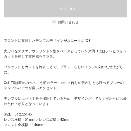
SOLD OUT
お問い合わせ
フロントに貫通したテンプルデザインがユニークな"Q3"
大ぶりなスクエアウェリントン型をベースとしてレンズ周りにはテレビジョン
カットを施して立体感をプラス。
ブリッジにもカットを施すことで、ブランドらしいエッジの効いた仕上がり
に。
Col: TSは暗めのべっこう柄カラー。カシメ飾りの代わりとも呼べるブルーの
テンプルパーツが良いアクセント。
テンプルにはバネ丁番を採用しているため、デザインだけでなく実用性にも優
れた仕上がりとなっています。
SIZE：51□22-145
レンズ横幅：51mm／レンズ縦幅：42mm
フロント全横幅：146mm