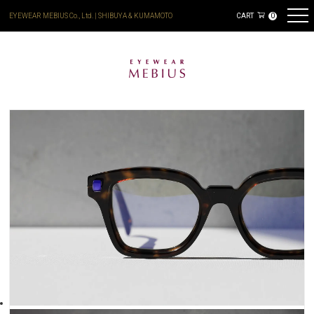
EYEWEAR MEBIUS Co., Ltd. | SHIBUYA & KUMAMOTO
CART
0