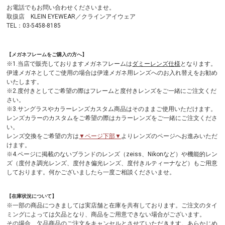
お電話でもお問い合わせくださいませ。
取扱店 KLEIN EYEWEAR／クラインアイウェア
TEL：03-5458-8185
【メガネフレームをご購入の方へ】
※1.当店で販売しておりますメガネフレームは
ダミーレンズ仕様
となります。
伊達メガネとしてご使用の場合は伊達メガネ用レンズへのお入れ替えをお勧め
いたします。
※2.度付きとしてご希望の際はフレームと度付きレンズをご一緒にご注文くだ
さい。
※3.サングラスやカラーレンズカスタム商品はそのままご使用いただけます。
レンズカラーのカスタムをご希望の際はカラーレンズをご一緒にご注文くださ
い。
レンズ交換をご希望の方は
▼ページ下部▼
よりレンズのページへお進みいただ
けます。
※4.ページに掲載のないブランドのレンズ（zeiss、Nikonなど）や機能的レン
ズ（度付き調光レンズ、度付き偏光レンズ、度付きルティーナなど）もご用意
しております。何かございましたら一度ご相談くださいませ。
【在庫状況について】
※一部の商品につきましては実店舗と在庫を共有しております。ご注文のタイ
ミングによっては欠品となり、商品をご用意できない場合がございます。
その場合、欠品商品のご注文をキャンセルとさせていただきます。あらかじめ