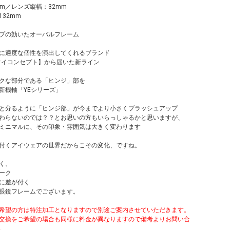
m／レンズ縦幅：32mm
32mm
プの効いたオーバルフレーム
に適度な個性を演出してくれるブランド
T：ワイコンセプト】から届いた新ライン
クな部分である「ヒンジ」部を
新機軸「YEシリーズ」
と分るように「ヒンジ部」が今までより小さくブラッシュアップ
わらないのでは？？とお思いの方もいらっしゃるかと思いますが、
ミニマルに、その印象・雰囲気は大きく変わります
付くアイウェアの世界だからこその変化、ですね。
く、
ーク
に差が付く
眼鏡フレームでございます。
希望の方は特注加工となりますので別途ご案内させていただきます。
交換をご希望の場合も同様に料金が異なりますので備考よりお問い合
。