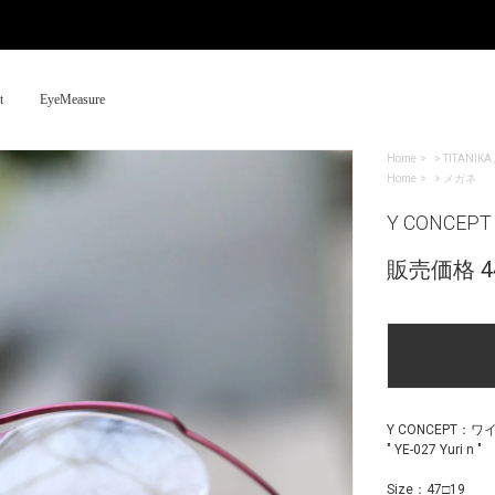
t
EyeMeasure
Home
>
TITANIK
Home
>
メガネ
Y CONCEPT "
販売価格 44
Y CONCEPT：
" YE-027 Yuri n "
Size：47□19