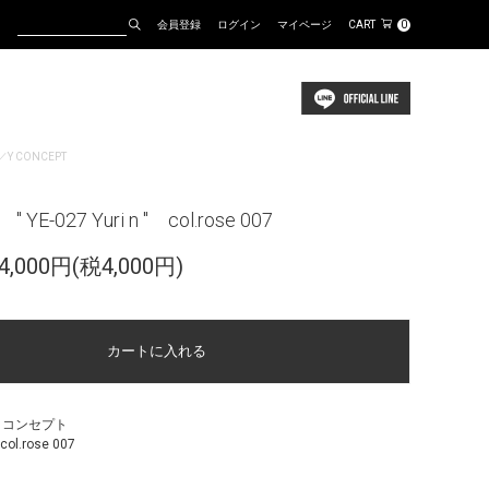
会員登録
ログイン
マイページ
CART
0
A／Y CONCEPT
 YE-027 Yuri n " col.rose 007
,000円(税4,000円)
ワイコンセプト
 col.rose 007