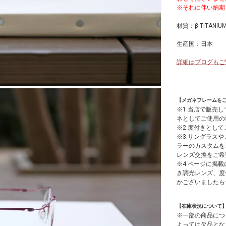
※それに伴い納期
材質：β TITAN
生産国：日本
詳細はブログもご
【メガネフレームを
※1.当店で販売
ネとしてご使用の
※2.度付きとし
※3.サングラス
ラーのカスタムを
レンズ交換をご希
※4.ページに掲載
き調光レンズ、度
かございましたら
【在庫状況について
※一部の商品につ
よっては欠品とな