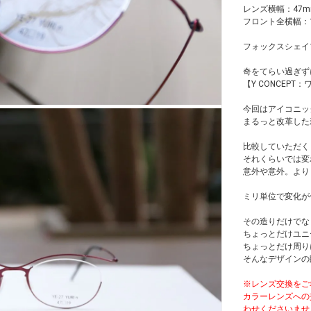
レンズ横幅：47m
フロント全横幅：1
フォックスシェイ
奇をてらい過ぎず
【Y CONCEP
今回はアイコニッ
まるっと改革した
比較していただく
それくらいでは変
意外や意外。より
ミリ単位で変化が
その造りだけでな
ちょっとだけユニ
ちょっとだけ周り
そんなデザインの
※レンズ交換をご
カラーレンズへの
わせくださいませ