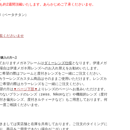
も約2週間頂戴いたします。あらかじめご了承くださいませ。
IUM（ベータチタン）
覧くださいませ
ご購入の方へ】
しておりますメガネフレームは
ダミーレンズ仕様
となります。伊達メガ
場合は伊達メガネ用レンズへのお入れ替えをお勧めいたします。
てご希望の際はフレームと度付きレンズをご一緒にご注文ください。
やカラーレンズカスタム商品はそのままご使用いただけます。レンズカ
ご希望の際はカラーレンズをご一緒にご注文ください。
望の方は
▼ページ下部▼
よりレンズのページへお進みいただけます。
のないブランドのレンズ（zeiss、Nikonなど）や機能的レンズ（度付
付き偏光レンズ、度付きルティーナなど）もご用意しております。何
一度ご相談くださいませ。
】
きましては実店舗と在庫を共有しております。ご注文のタイミングに
り、商品をご用意できない場合がございます。