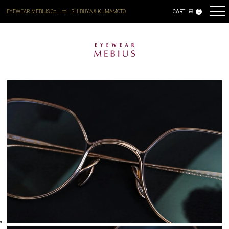
EYEWEAR MEBIUS Co., Ltd. | SHIBUYA & KUMAMOTO
CART
0