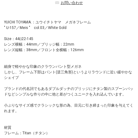
お問い合わせ
YUICHI TOYAMA.：ユウイチトヤマ メガネフレーム
" U-157／Meis " col.03／White Gold
Size：44□22-145
レンズ横幅：44mm／ブリッジ幅：22mm
レンズ縦幅：38mm／フロント全横幅：126mm
細身で軽やかな印象のクラウンパント型メガネ
しかし、フレーム下部はパント(逆三角形)というよりラウンドに近い緩やかな
シェイプ
ブランドの代名詞でもあるダブルダッチのブリッジにチタン製のスプーンパッ
ドなどシンプルな作りの中に他と差がつくユニークを入れ込んでいます。
小ぶりなサイズ感でクラシックな形の為、目元に引き締まった印象を与えてく
れます。
材質
フレーム：Titan（チタン）