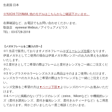
生産国 日本
※YUICHI TOYAMA. 他のモデルはこちらからご確認下さいませ。
在庫確認など、お電話でもお問い合わせくださいませ。
取扱店 eyewear Mebius／アイウェアメビウス
TEL：03-5728-2018
【メガネフレームをご購入の方へ】
※1.当店で販売しておりますメガネフレームは
ダミーレンズ仕様
となります。
伊達メガネとしてご使用の場合は伊達メガネ用レンズへのお入れ替えをお勧め
いたします。
※2.度付きとしてご希望の際はフレームと度付きレンズをご一緒にご注文くだ
さい。
※3.サングラスやカラーレンズカスタム商品はそのままご使用いただけます。
レンズカラーのカスタムをご希望の際はカラーレンズをご一緒にご注文くださ
い。
レンズ交換をご希望の方は
▼ページ下部▼
よりレンズのページへお進みいただ
けます。
※4.ページに掲載のないブランドのレンズ（zeiss、Nikonなど）や機能的レン
ズ（度付き調光レンズ、度付き偏光レンズ、度付きルティーナなど）もご用意
しております。何かございましたら一度ご相談くださいませ。