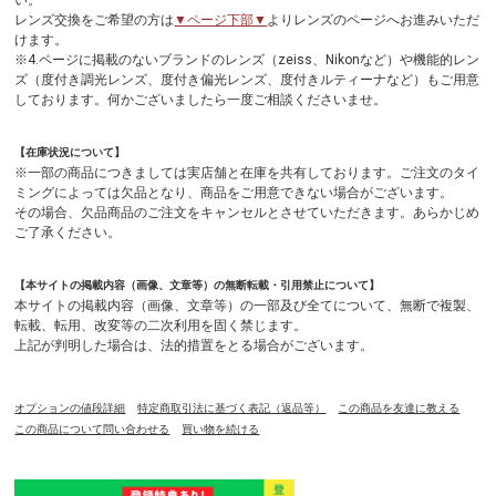
い。
レンズ交換をご希望の方は
▼ページ下部▼
よりレンズのページへお進みいただ
けます。
※4.ページに掲載のないブランドのレンズ（zeiss、Nikonなど）や機能的レン
ズ（度付き調光レンズ、度付き偏光レンズ、度付きルティーナなど）もご用意
しております。何かございましたら一度ご相談くださいませ。
【在庫状況について】
※一部の商品につきましては実店舗と在庫を共有しております。ご注文のタイ
ミングによっては欠品となり、商品をご用意できない場合がございます。
その場合、欠品商品のご注文をキャンセルとさせていただきます。あらかじめ
ご了承ください。
【本サイトの掲載内容（画像、文章等）の無断転載・引用禁止について】
本サイトの掲載内容（画像、文章等）の一部及び全てについて、無断で複製、
転載、転用、改変等の二次利用を固く禁じます。
上記が判明した場合は、法的措置をとる場合がございます。
オプションの値段詳細
特定商取引法に基づく表記（返品等）
この商品を友達に教える
この商品について問い合わせる
買い物を続ける