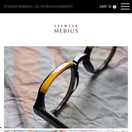
EYEWEAR MEBIUS Co., Ltd. | SHIBUYA & KUMAMOTO
CART
0