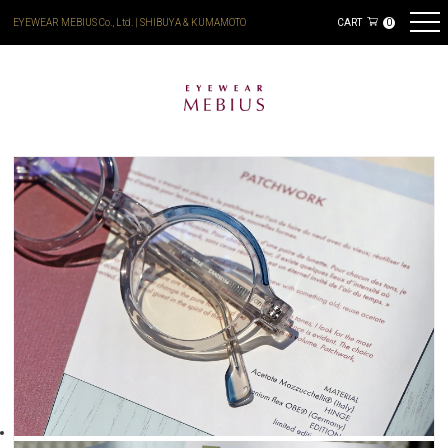
EYEWEAR MEBIUS Co., Ltd. | SHIBUYA & KUMAMOTO
CART
0