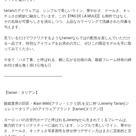
tarianのアイウェアは、シンプルで美しいライン、華やかさ、クールさ、キッ
チュさが絶妙に融合しています。この【PAS DE LA MULE]】も例外ではなく、
その丸味が可愛らしさを演出しつつ、上品なカラーリングで洗練された印象を
与えます。
見ているだけでワクワクするようなtarianならではの配色を楽しんでいただけ
る一品です。特別なアイウェアをお求めの方に、ぜひこの限定モデルを手に取
ってみてください。
※全て「バネ丁番」と呼ばれる、横に広がる仕様の為、眼鏡フレーム特有の締
め付け感も無く掛け心地も◎
----------------------------------------------------------------
【tarian：タリアン】
眼鏡業界の巨匠・Alain Mikli(アラン・ミクリ)氏を父に持つJeremy Tarian(ジ
ェレミータリアン)のアイウェアブランド【tarian(タリアン)】
ヨーロッパの次世代ホープと呼ばれるJeremyから生まれてくるフレームは、
魅力的でオリジナリティーに溢れています。シンプルで美しいライン、華やか
さ、クールさ、キッチュさ等多面性を併せ持つデザイン力はまさに芸術的と言