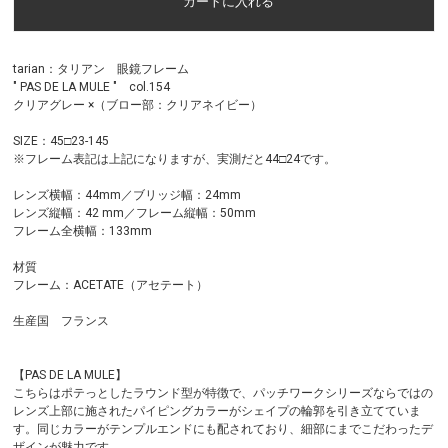
tarian：タリアン 眼鏡フレーム
" PAS DE LA MULE " col.154
クリアグレー ×（ブロー部：クリアネイビー）
SIZE：45□23-145
※フレーム表記は上記になりますが、実測だと44□24です。
レンズ横幅：44mm／ブリッジ幅：24mm
レンズ縦幅：42 mm／フレーム縦幅：50mm
フレーム全横幅：133mm
材質
フレーム：ACETATE（アセテート）
生産国 フランス
【PAS DE LA MULE】
こちらはポテっとしたラウンド型が特徴で、パッチワークシリーズならではの
レンズ上部に施されたパイピングカラーがシェイプの輪郭を引き立てていま
す。同じカラーがテンプルエンドにも配されており、細部にまでこだわったデ
ザインが魅力です。