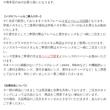
※熊本店のみのお取り扱いとなります。
【メガネフレームをご購入の方へ】
※1.当店で販売しておりますメガネフレームは
ダミーレンズ仕様
となります。
伊達メガネとしてご使用の場合は伊達メガネ用レンズへのお入れ替えをお勧め
いたします。
※2.度付きとしてご希望の際はフレームと度付きレンズをご一緒にご注文くだ
さい。
※3.サングラスやカラーレンズカスタム商品はそのままご使用いただけます。
レンズカラーのカスタムをご希望の際はカラーレンズをご一緒にご注文くださ
い。
レンズ交換をご希望の方は
▼ページ下部▼
よりレンズのページへお進みいただ
けます。
※4.ページに掲載のないブランドのレンズ（zeiss、Nikonなど）や機能的レン
ズ（度付き調光レンズ、度付き偏光レンズ、度付きルティーナなど）もご用意
しております。何かございましたら一度ご相談くださいませ。
【在庫状況について】
※一部の商品につきましては実店舗と在庫を共有しております。ご注文のタイ
ミングによっては欠品となり、商品をご用意できない場合がございます。
その場合、欠品商品のご注文をキャンセルとさせていただきます。あらかじめ
ご了承ください。