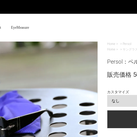
t
EyeMeasure
Home
>
Persol
Home
>
サングラ
Persol：ペル
販売価格 50
カスタマイズ