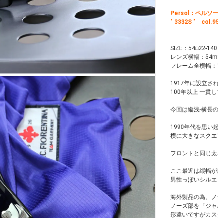
Persol：ペルソ
" 3332S " col.
SIZE：54□22-140
レンズ横幅：54m
フレーム全横幅：1
1917年に設立さ
100年以上 一貫
今回は縦浅-横長
1990年代を思い
横に大きなスクエ
フロントと同じ太
ここ最近は縦幅が
男性っぽいシルエ
海外製品の為、ノ
ノーズ部を「ジャ
形違いですがカス