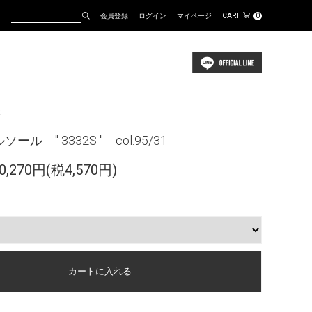
会員登録
ログイン
マイページ
CART
0
ス
ソール " 3332S " col.95/31
,270円(税4,570円)