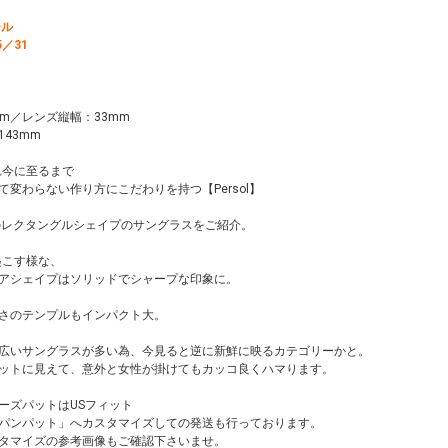
ール
95／31
m／レンズ縦幅：33mm
43mm
れ今に至るまで
して変わらない作り方にこだわりを持つ【Persol】
のレクタングルシェイプのサングラスをご紹介。
起こす様な、
アシェイプはソリッドでシャープな印象に。
さのテンプルもインパクト大。
広いサングラスが多い為、今見ると逆に新鮮に映るカテゴリーかと。
ットに見えて、意外と女性が掛けてもカッコ良くハマります。
ーズパットはUSフィット
パンパット」へカスタマイズしての発送も行っております。
タマイズの参考画像もご確認下さいませ。