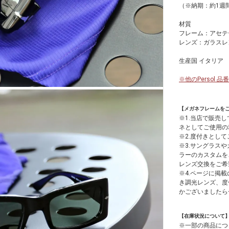
（※納期：約1週間
材質
フレーム：アセテ
レンズ：ガラスレ
生産国 イタリア
※他のPersol
【メガネフレームを
※1.当店で販売
ネとしてご使用の
※2.度付きとし
※3.サングラス
ラーのカスタムを
レンズ交換をご希
※4.ページに掲載
き調光レンズ、度
かございましたら
【在庫状況について
※一部の商品につ