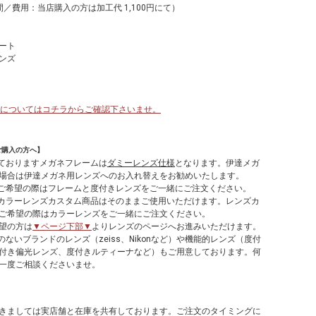
／費用：当店購入の方は加工代 1,100円にて）
ート
ンズ
 品番についてはコチラからご確認下さいませ。
ご購入の方へ】
しておりますメガネフレームは
ダミーレンズ仕様
となります。伊達メガ
場合は伊達メガネ用レンズへのお入れ替えをお勧めいたします。
てご希望の際はフレームと度付きレンズをご一緒にご注文ください。
やカラーレンズカスタム商品はそのままご使用いただけます。レンズカ
ご希望の際はカラーレンズをご一緒にご注文ください。
望の方は
▼ページ下部▼
よりレンズのページへお進みいただけます。
のないブランドのレンズ（zeiss、Nikonなど）や機能的レンズ（度付
付き偏光レンズ、度付きルティーナなど）もご用意しております。何
一度ご相談くださいませ。
】
きましては実店舗と在庫を共有しております。ご注文のタイミングに