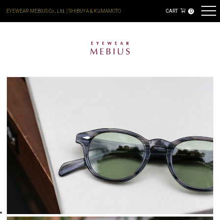
EYEWEAR MEBIUS Co., Ltd. | SHIBUYA & KUMAMOTO
CART
0