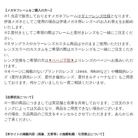
【メガネフレームをご購入の方へ】
※1.当店で販売しておりますメガネフレームは
ダミーレンズ仕様
となります。
伊達メガネとしてご使用の場合は伊達メガネ用レンズへのお入れ替えをお勧め
いたします。
※2.度付きとしてご希望の際はフレームと度付きレンズをご一緒にご注文くだ
さい。
※3.サングラスやカラーレンズカスタム商品はそのままご使用いただけます。
レンズカラーのカスタムをご希望の際はカラーレンズをご一緒にご注文くださ
い。
レンズ交換をご希望の方は
▼ページ下部▼
よりレンズのページへお進みいただ
けます。
※4.ページに掲載のないブランドのレンズ（zeiss、Nikonなど）や機能的レン
ズ（度付き調光レンズ、度付き偏光レンズ、度付きルティーナなど）もご用意
しております。何かございましたら一度ご相談くださいませ。
【在庫状況について】
※一部の商品につきましては実店舗と在庫を共有しております。ご注文のタイ
ミングによっては欠品となり、商品をご用意できない場合がございます。
その場合、欠品商品のご注文をキャンセルとさせていただきます。あらかじめ
ご了承ください。
【本サイトの掲載内容（画像、文章等）の無断転載・引用禁止について】