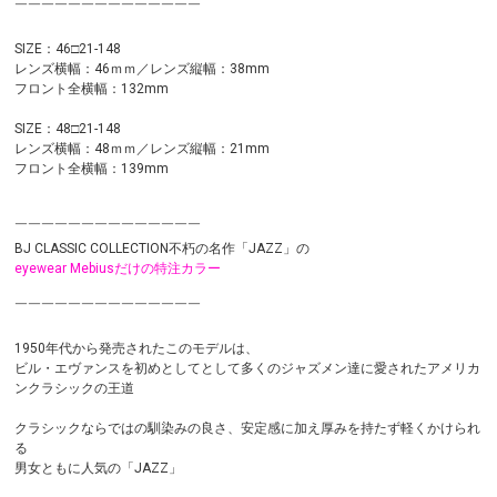
￣￣￣￣￣￣￣￣￣￣￣￣￣￣
SIZE：46□21-148
レンズ横幅：46ｍｍ／レンズ縦幅：38mm
フロント全横幅：132mm
SIZE：48□21-148
レンズ横幅：48ｍｍ／レンズ縦幅：21mm
フロント全横幅：139mm
￣￣￣￣￣￣￣￣￣￣￣￣￣￣
BJ CLASSIC COLLECTION不朽の名作「JAZZ」の
eyewear Mebiusだけの特注カラー
￣￣￣￣￣￣￣￣￣￣￣￣￣￣
1950年代から発売されたこのモデルは、
ビル・エヴァンスを初めとしてとして多くのジャズメン達に愛されたアメリカ
ンクラシックの王道
クラシックならではの馴染みの良さ、安定感に加え厚みを持たず軽くかけられ
る
男女ともに人気の「JAZZ」