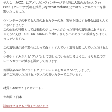
そんな「JAZZ」にアメリカンヴィンテージでも特に人気のあるcol. Grey
Pearl（グレーササ)柄を採用しeyewear Mebiusだけのオリジナルカラーを作
製いたしました。
ヴィンテージの中でも人気のあるカラーの為、実物を目にする機会はほとんど
ございませんが、
この生地の特徴としては表面の少しパールがかった独特の透明感にあります。
※そういえば、ONE OK ROCK の「taka」さんがこのカラーの眼鏡をかけてら
っしゃいますね。
この透明感が経年変化によって白くくすんでいく過程も楽しんでいただけるよ
う、
小傷やくすみさえも" アジ "として楽しんでいただけるように、ミリ単位でフ
レームカラーの濃さを調節しております。
お肌馴染みの良いライトグリーンレンズをカスタムいたしました。
通年ご利用いただけるバランスの良いカラーでございます。
材質：Acetate（アセテート）
生産国 ：日本
詳細はブログもご覧くださいませ